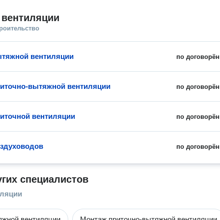
 вентиляции
троительство
ытяжной вентиляции
по договорён
иточно-вытяжной вентиляции
по договорён
иточной вентиляции
по договорён
оздуховодов
по договорён
угих специалистов
иляции
яжной вентиляции
Монтаж приточно-вытяжной вентиляции