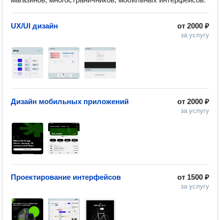
UX/UI дизайн
от
2000 ₽
за услугу
Дизайн мобильных приложений
от
2000 ₽
за услугу
Проектирование интерфейсов
от
1500 ₽
за услугу