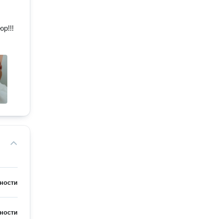
р!!!
ности
ности