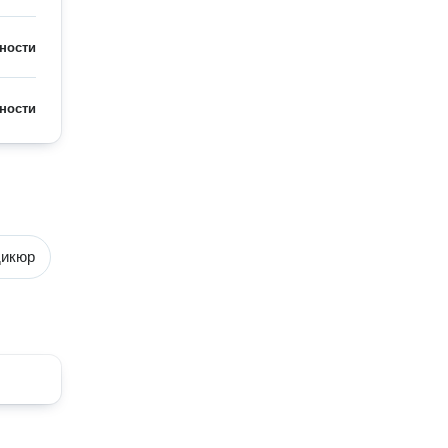
ности
ности
дикюр