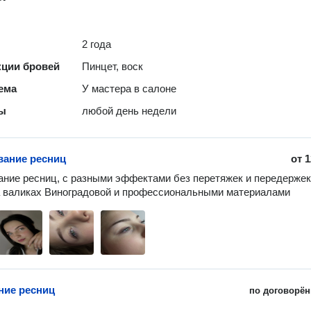
2 года
кции бровей
Пинцет, воск
ема
У мастера в салоне
ты
любой день недели
ание ресниц
от
1
ние ресниц, с разными эффектами без перетяжек и передержек,
 валиках Виноградовой и профессиональными материалами 
ие ресниц
по договорён