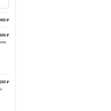
400 ₽
500 ₽
ли 
200 ₽
ы 