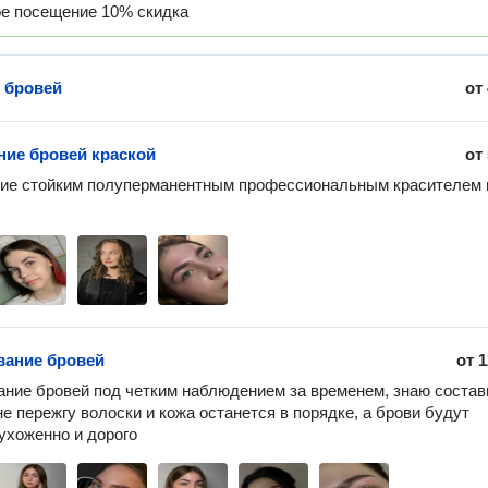
ое посещение 10% скидка
 бровей
от
ие бровей краской
от
ие стойким полуперманентным профессиональным красителем и
ание бровей
от
1
ние бровей под четким наблюдением за временем, знаю состав
не пережгу волоски и кожа останется в порядке, а брови будут 
ухоженно и дорого 