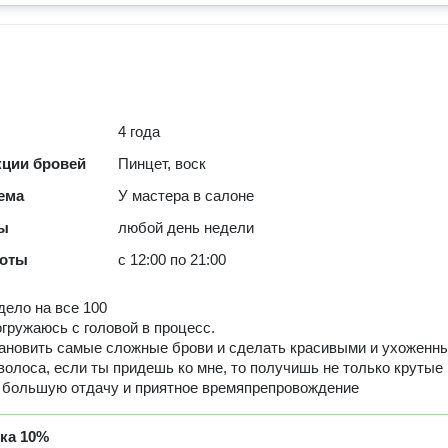
4 года
кции бровей
Пинцет, воск
ема
У мастера в салоне
ты
любой день недели
боты
с 12:00 по 21:00
дело на все 100
гружаюсь с головой в процесс.
ановить самые сложные брови и сделать красивыми и ухоженн
волоса, если ты придешь ко мне, то получишь не только крутые
и большую отдачу и приятное времяпрепровождение
дка
10%