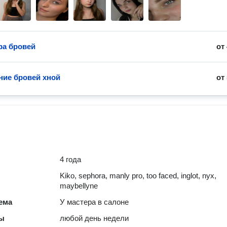
ра бровей
от
ие бровей хной
от
4 года
Kiko, sephora, manly pro, too faced, inglot, nyx,
maybellyne
ема
У мастера в салоне
ты
любой день недели