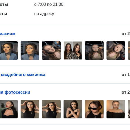
боты
с 7:00 по 21:00
оты
по адресу
 макияж
от
2
 свадебного макияжа
от
1
я фотосессии
от
2