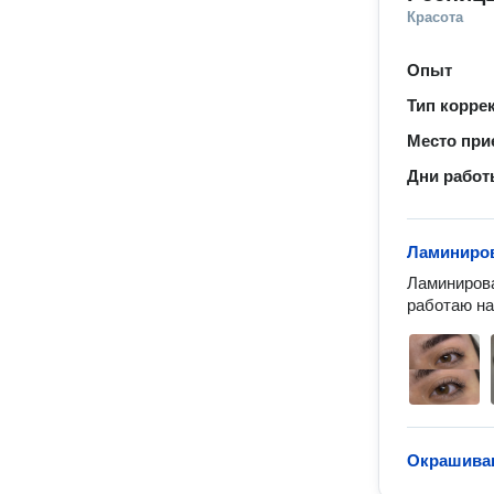
Красота
Опыт
Тип корре
Место при
Дни рабо
Ламиниров
Ламинирова
работаю на
Окрашиван