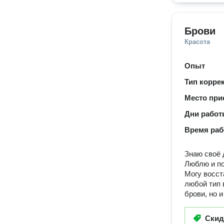
Брови
Красота
Опыт
Тип корре
Место при
Дни рабо
Время ра
Знаю своё 
Люблю и по
Могу восст
любой тип 
брови, но 
Ски