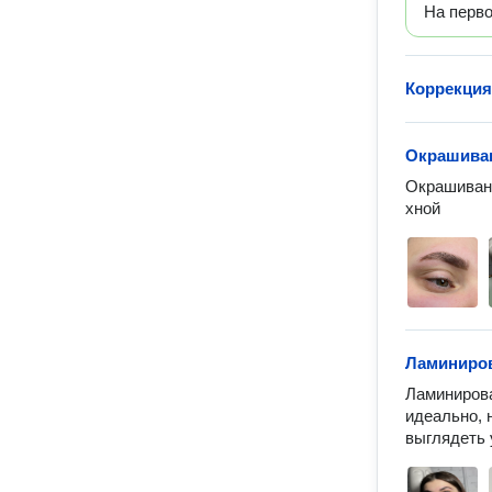
На перв
Коррекция
Окрашиван
Окрашиван
хной 
Ламиниров
Ламинирова
идеально, 
выглядеть 