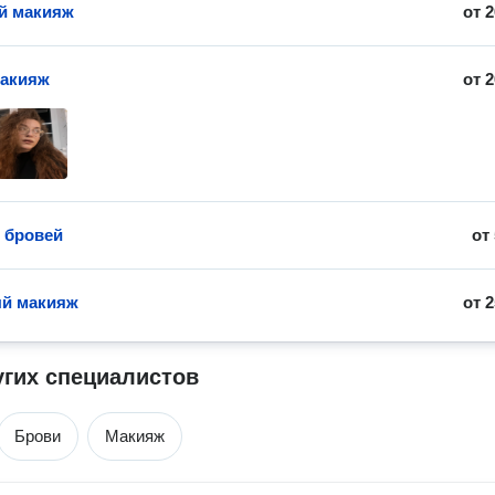
й макияж
от
2
макияж
от
2
 бровей
от
ый макияж
от
2
угих специалистов
Брови
Макияж