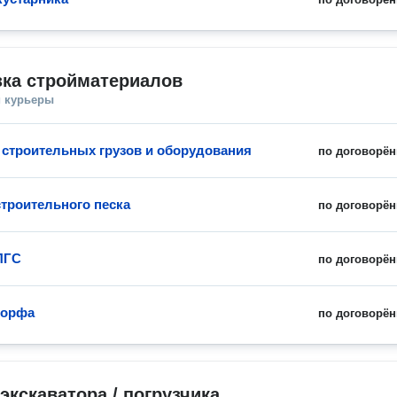
зка стройматериалов
и курьеры
 строительных грузов и оборудования
по договорён
строительного песка
по договорён
ПГС
по договорён
торфа
по договорён
экскаватора / погрузчика