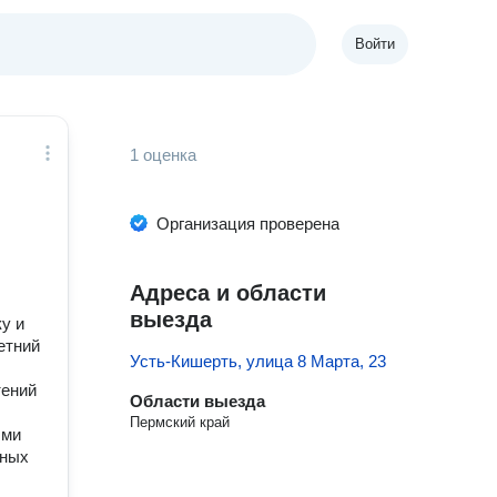
Войти
1 оценка
Организация проверена
Адреса и области
выезда
у и
етний
Усть-Кишерть, улица 8 Марта, 23
тений
Области выезда
Пермский край
ыми
ьных