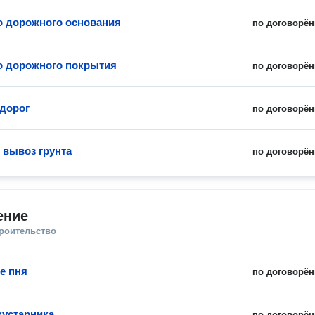
о дорожного основания
по договорён
о дорожного покрытия
по договорён
дорог
по договорён
 вывоз грунта
по договорён
ение
троительство
е пня
по договорён
кустарника
по договорён