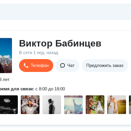
Виктор Бабинцев
В сети
1 нед. назад
Телефон
Чат
Предложить заказ
8 лет
ремя для связи:
с 8:00 до 18:00