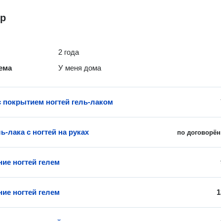
р
2 года
ема
У меня дома
 покрытием ногтей гель-лаком
ь-лака с ногтей на руках
по договорён
ие ногтей гелем
ие ногтей гелем
1