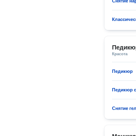
Снятие на
Классичес
Педикю
Красота
Педикюр
Педикюр с
Снятие гел