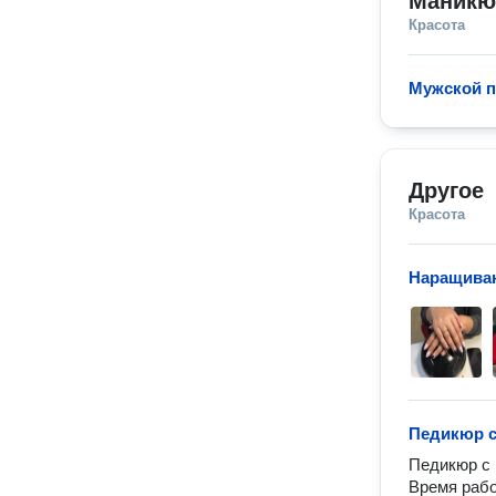
Маникю
Красота
Мужской 
Другое
Красота
Наращиван
Педикюр с
Педикюр с 
Время рабо