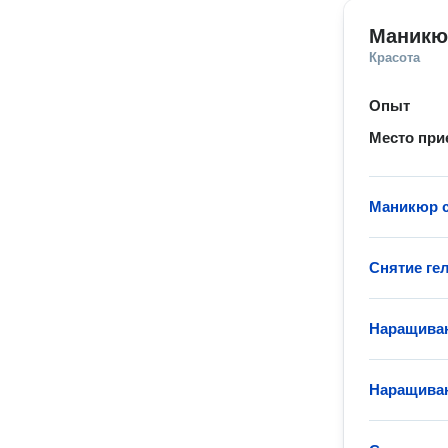
Маникю
Красота
Опыт
Место при
Маникюр с
Снятие гел
Наращиван
Наращиван