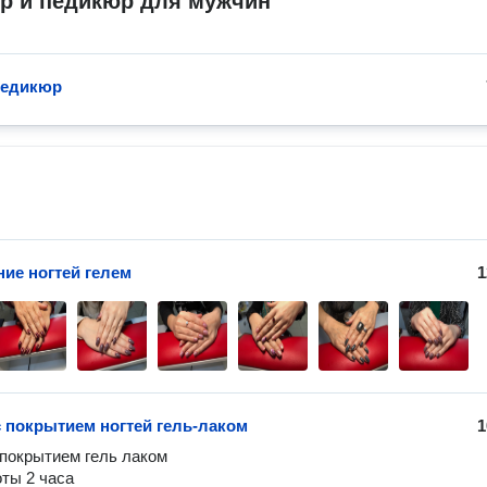
р и педикюр для мужчин
педикюр
ие ногтей гелем
1
 покрытием ногтей гель-лаком
1
покрытием гель лаком 

ты 2 часа 