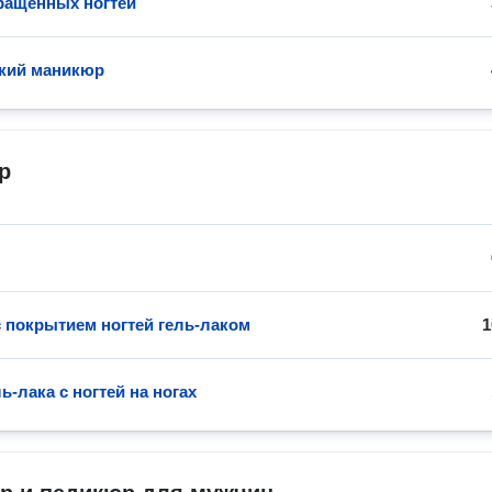
ращенных ногтей
кий маникюр
р
 покрытием ногтей гель-лаком
1
ь-лака с ногтей на ногах