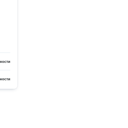
ности
ности