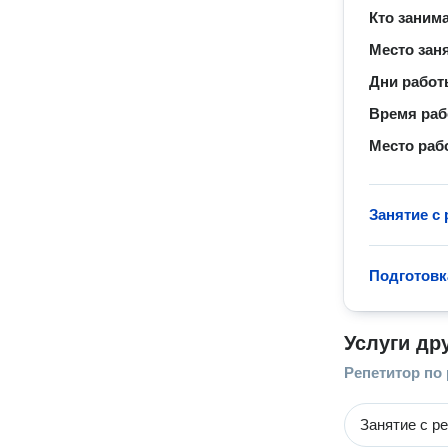
Кто заним
Место зан
Дни рабо
Время ра
Место раб
Занятие с
Подготовк
Услуги др
Репетитор по
Занятие с р