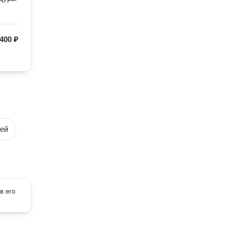
400 ₽
вей
в его