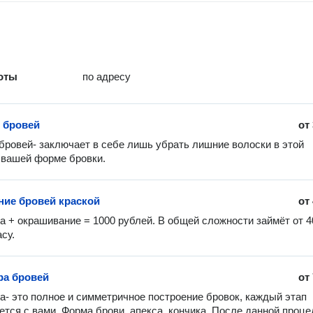
оты
по адресу
 бровей
от
бровей- заключает в себе лишь убрать лишние волоски в этой 
 вашей форме бровки. 
ие бровей краской
от
а + окрашивание = 1000 рублей. В общей сложности займёт от 40
су. 
ра бровей
от
а- это полное и симметричное построение бровок, каждый этап 
ется с вами. Форма брови, апекса, кончика. После данной проце