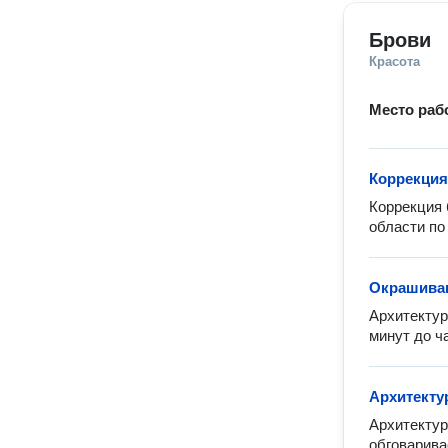
Брови
Красота
Место раб
Коррекция
Коррекция 
области по
Окрашиван
Архитектур
минут до ча
Архитекту
Архитектур
обговарива