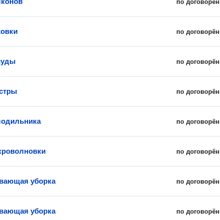
лконов
по договорён
ховки
по договорён
суды
по договорён
стры
по договорён
лодильника
по договорён
кроволновки
по договорён
вающая уборка
по договорён
вающая уборка
по договорён