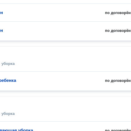
он
по договорён
он
по договорён
 уборка
ребенка
по договорён
 уборка
вающая уборка
по договорён