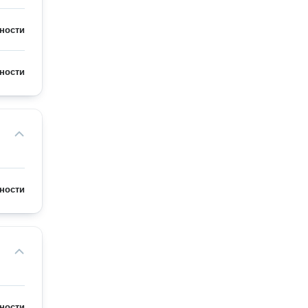
ности
ности
ности
ности