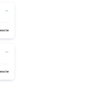
ности
ности