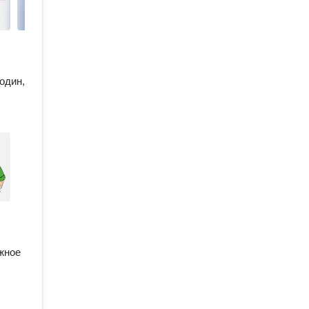
один,
жное