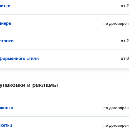
зитки
от
2
ннера
по договорён
стовки
от
2
фирменного стиля
от
8
упаковки и рекламы
аковки
по договорён
икетки
по договорён