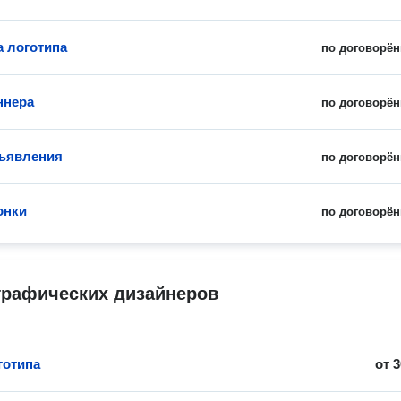
а логотипа
по договорён
ннера
по договорён
ъявления
по договорён
онки
по договорён
графических дизайнеров
готипа
от
3