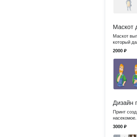
Маскот 
Маскот вып
который да
2000 ₽
Дизайн 
Принт созд
насекомое.
3000 ₽