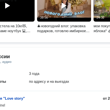
39:56
24:32
стела на 10кг🧸,
🎄новогодний влог: упаковка
мои покуп
аме ноутбук 💻,
подарков, готовлю имбирное
яблока* 
ардероб 👕🫧
печенье 🍪 что мне подарили?
🛒❤️‍🔥
🧣
ссии
, аудио
3 года
оты
по адресу и на выездах
 "Love story"
от
2
е! 
