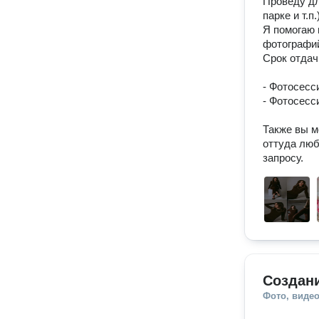
Проведу дл
парке и т.п
Я помогаю 
фотографий
Срок отдач
- Фотосессия
- Фотосессия
Также вы м
оттуда люб
запросу. 
Создан
Фото, видео