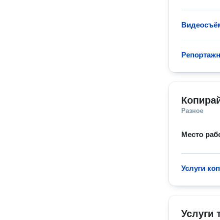
Видеосъём
Репортажн
Копира
Разное
Место раб
Услуги ко
Услуги 