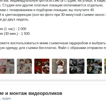
я вас индивидуальную фотосессию (в студии, на улице, в кафе,
.). Студия или другие платные локации оплачивается отдельно.

вам с позированием и подбором локации; вы получите 40 
 в цветокоррекции (кол-во фото при 30-минутной съемке около 3
и до двух недель.

 (1 час) - 2 000 

 (30 мин.) - 1 500

ожете воспользоваться моим съемочным гардеробом и выбрать 
ую одежду для съемки бесплатно. Файл с образами отправлю по
ие и монтаж видеороликов
, аудио