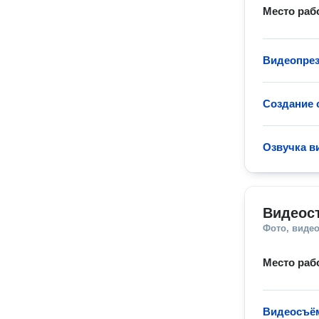
Место раб
Видеопрез
Создание 
Озвучка в
Видеос
Фото, видео
Место раб
Видеосъём