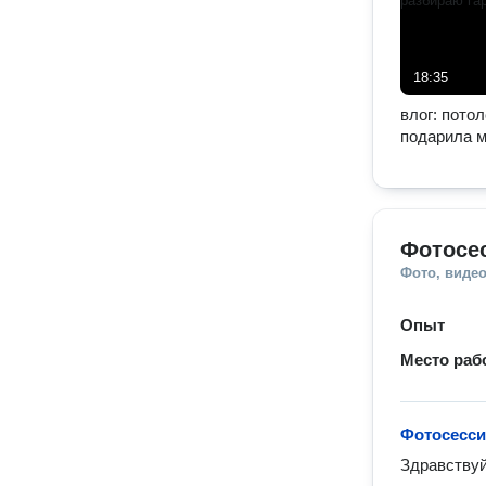
18:35
влог: потол
подарила м
разбираю г
Фотосе
Фото, видео
Опыт
Место раб
Фотосессия
Здравствуйт