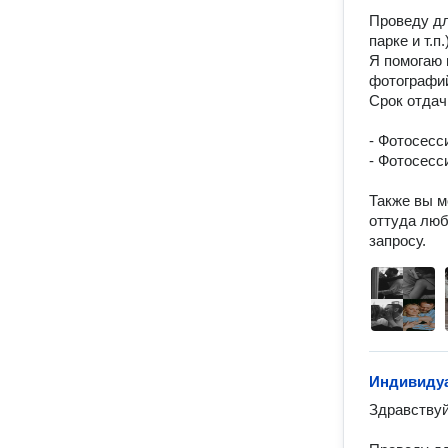
Проведу дл
парке и т.п
Я помогаю 
фотографий
Срок отдач
- Фотосессия
- Фотосессия
Также вы м
оттуда люб
запросу. 
Индивиду
Здравствуйт