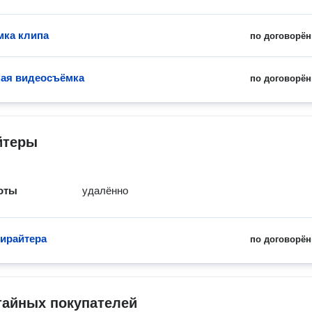
ка клипа
по договорён
ая видеосъёмка
по договорён
йтеры
оты
удалённо
пирайтера
по договорён
тайных покупателей