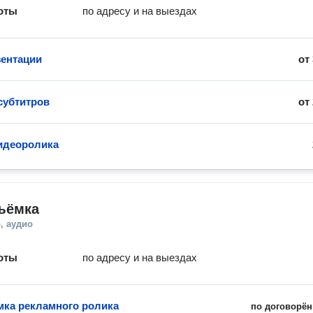
оты
по адресу и на выездах
ентации
от
субтитров
от
идеоролика
ъёмка
, аудио
оты
по адресу и на выездах
ка рекламного ролика
по договорён