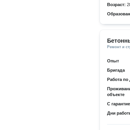
Возраст:
2
Образова
Бетонн
Ремонт и с
Опыт
Бригада
Работа по
Проживани
объекте
С гаранти
Дни рабо