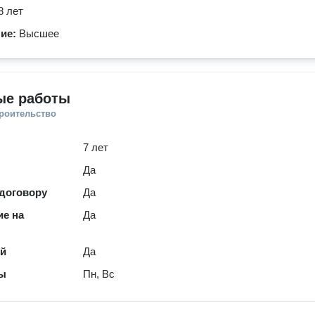
8 лет
ние:
Высшее
ые работы
троительство
7 лет
Да
 договору
Да
е на
Да
ей
Да
ты
Пн, Вс