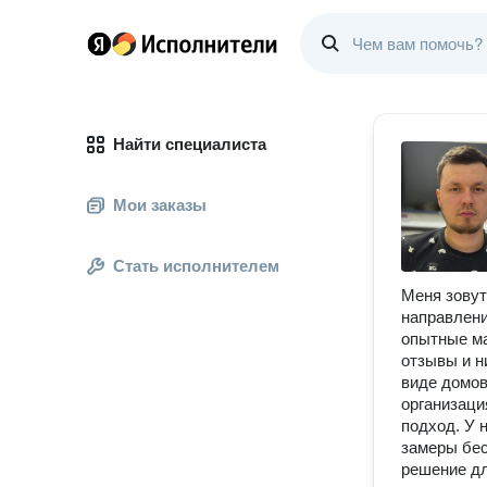
Найти специалиста
Мои заказы
Стать исполнителем
Меня зовут
направлени
опытные ма
отзывы и н
виде домов
организаци
подход. У 
замеры бес
решение дл