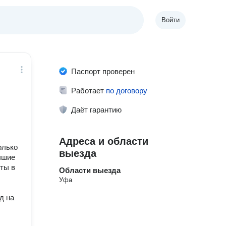
Войти
Паспорт проверен
Работает
по договору
Даёт гарантию
Адреса и области
олько
выезда
чшие
ты в
Области выезда
Уфа
д на