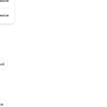
ности
ности
лей
ов