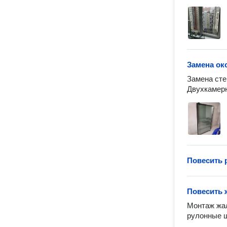
Замена ок
Замена сте
Двухкамерн
Повесить 
Повесить
Монтаж жал
рулонные ш