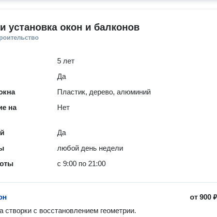
и установка окон и балконов
троительство
5 лет
Да
окна
Пластик, дерево, алюминий
е на
Нет
ей
Да
ты
любой день недели
боты
с 9:00 по 21:00
он
от
900 
а створки с восстановлением геометрии.