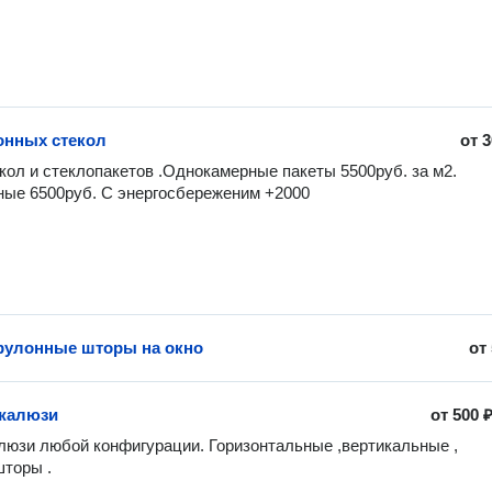
онных стекол
от
3
кол и стеклопакетов .Однокамерные пакеты 5500руб. за м2. 
ые 6500руб. С энергосбереженим +2000 
рулонные шторы на окно
от
 жалюзи
от
500 
юзи любой конфигурации. Горизонтальные ,вертикальные , 
торы .