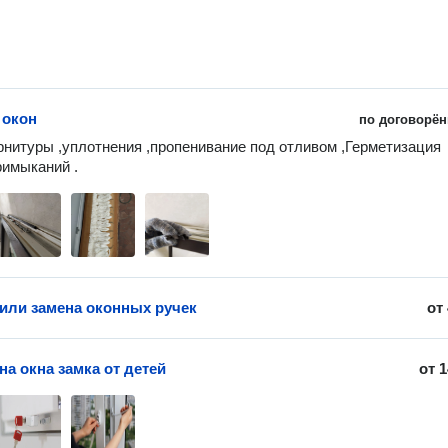
 окон
по договорён
нитуры ,уплотнения ,пропенивание под отливом ,Герметизация 
римыканий .
 или замена оконных ручек
от
на окна замка от детей
от
1