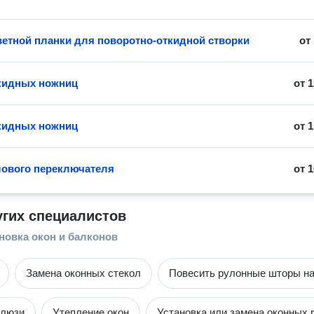
ветной планки для поворотно-откидной створки
от
кидных ножниц
от
1
кидных ножниц
от
1
лового переключателя
от
1
угих специалистов
новка окон и балконов
Замена оконных стекол
Повесить рулонные шторы на
алюзи
Утепление окон
Установка или замена оконных 