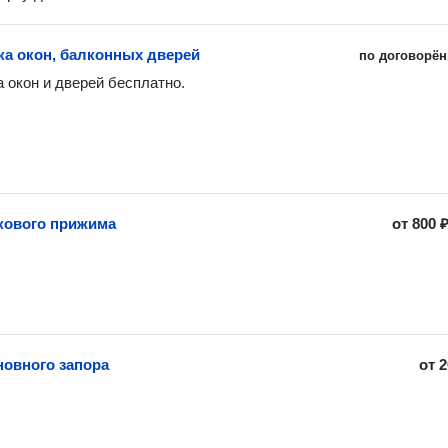
ка окон, балконных дверей
по договорён
 окон и дверей бесплатно.
кового прижима
от
800 
новного запора
от
2