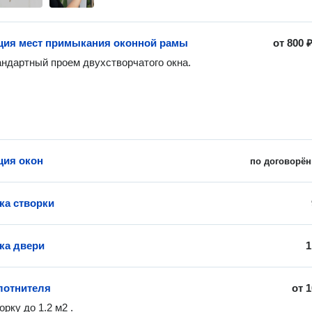
ция мест примыкания оконной рамы
от
800 
андартный проем двухстворчатого окна.
ция окон
по договорён
ка створки
ка двери
1
лотнителя
от
1
орку до 1.2 м2 .