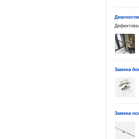
Диагности
Дефектовка
Замена бо
Замена ос