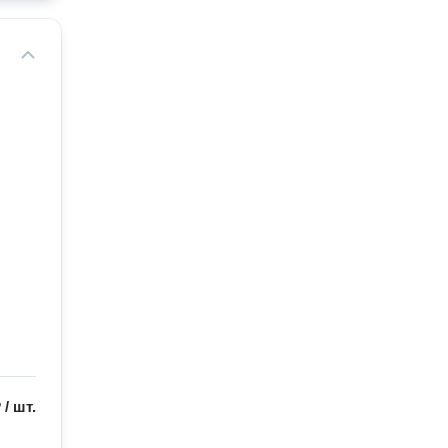
₽
/
шт.