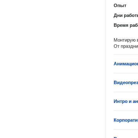
Опыт
Дни рабо
Время ра
Монтирую в
От праздни
Анимацио
Видеопрез
Интро и а
Корпорат