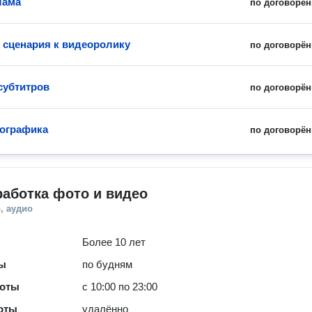
лама
по договорён
 сценария к видеоролику
по договорён
субтитров
по договорён
ографика
по договорён
аботка фото и видео
, аудио
Более 10 лет
ты
по будням
боты
с 10:00 по 23:00
оты
удалённо