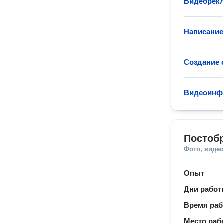
Видеорек
Написание
Создание 
Видеоинф
Постобр
Фото, видео
Опыт
Дни рабо
Время ра
Место раб