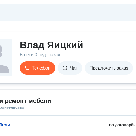
Влад Яицкий
В сети
3 нед. назад
Телефон
Чат
Предложить заказ
и ремонт мебели
троительство
бели
по договорён