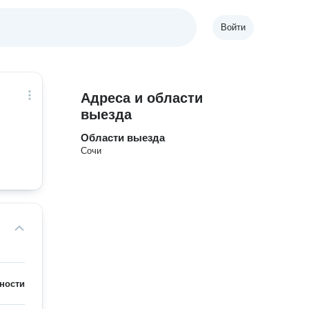
Войти
Адреса и области
выезда
Области выезда
Сочи
ности