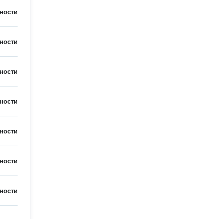
ности
ности
ности
ности
ности
ности
ности