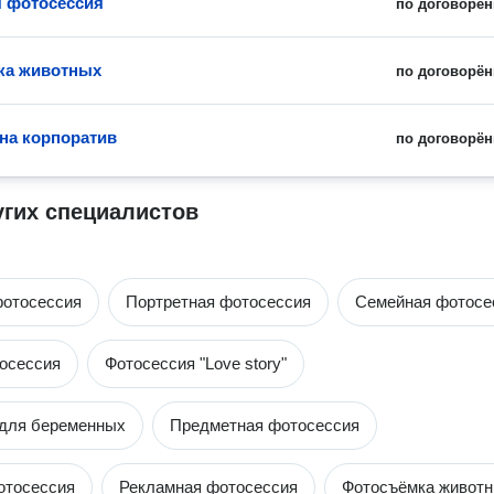
 фотосессия
по договорён
ка животных
по договорён
на корпоратив
по договорён
угих специалистов
фотосессия
Портретная фотосессия
Семейная фотосе
осессия
Фотосессия "Love story"
 для беременных
Предметная фотосессия
отосессия
Рекламная фотосессия
Фотосъёмка живот