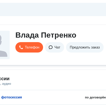
Влада Петренко
Телефон
Чат
Предложить заказ
ссии
, аудио
 фотосессия
по договорён