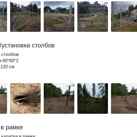
/установка столбов
 столбов
 60*60*2
 120 см
 в рамке
 калитки в рамке.