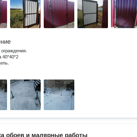
ение
 ограждения.
 40*40*2
епь.
ка обоев и малярные работы