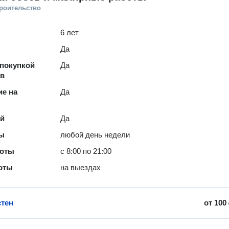
троительство
6 лет
Да
покупкой
Да
ов
е на
Да
ей
Да
ты
любой день недели
боты
с 8:00 по 21:00
оты
на выездах
стен
от
100