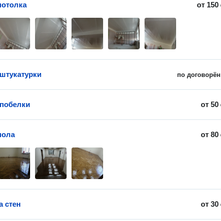
потолка
от
150
штукатурки
по договорён
побелки
от
50
пола
от
80
а стен
от
30