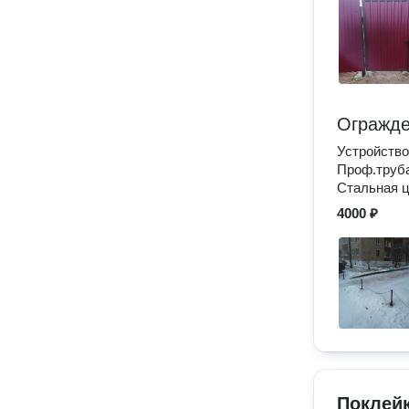
Огражд
Устройство
Проф.труба
Стальная ц
4000 ₽
Поклей