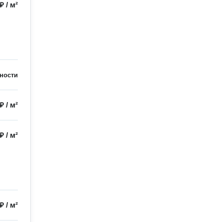
 ₽
/
м²
ности
 ₽
/
м²
 ₽
/
м²
 ₽
/
м²