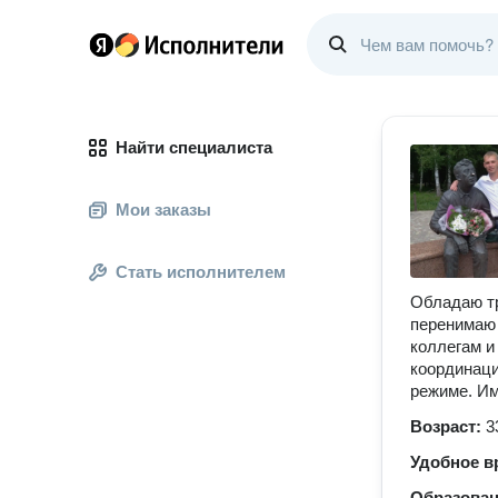
Найти специалиста
Мои заказы
Стать исполнителем
Обладаю тр
перенимаю 
коллегам и
координаци
режиме. Им
Возраст:
3
Удобное в
Образова