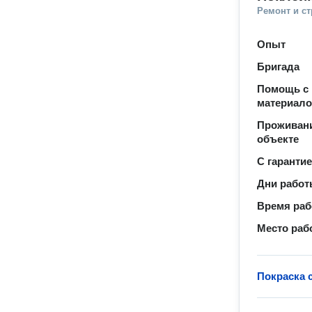
Ремонт и с
Опыт
Бригада
Помощь с 
материал
Проживани
объекте
С гаранти
Дни рабо
Время ра
Место раб
Покраска 