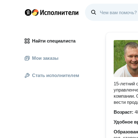
Найти специалиста
Мои заказы
Стать исполнителем
15-летний 
управленче
компании. 
вести прод
Возраст:
4
Удобное в
Образова
год, степе