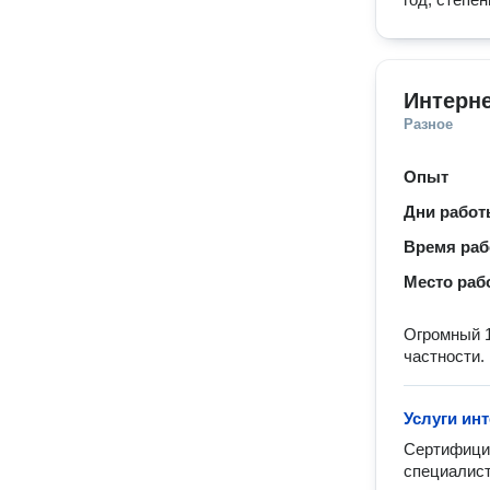
Интерне
Разное
Опыт
Дни рабо
Время ра
Место раб
Огромный 1
частности.
Услуги ин
Сертифицир
специалист