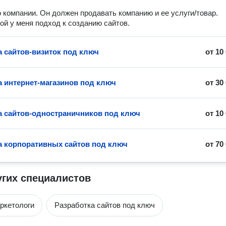
о компании. Он должен продавать компанию и ее услуги/товар.
ой у меня подход к созданию сайтов.
а сайтов-визиток под ключ
от
10
а интернет-магазинов под ключ
от
30
а сайтов-одностраничников под ключ
от
10
а корпоративных сайтов под ключ
от
70
угих специалистов
ркетологи
Разработка сайтов под ключ