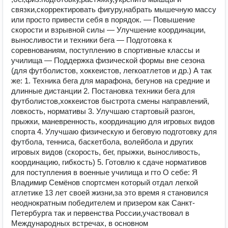
связки,скорректировать фигуру,набрать мышечную массу
или просто привести себя в порядок. — Пoвышeние
скорости и взрывной силы — Улучшение координации,
выносливости и техники бега — Подготовка к
соревнованиям, поступлению в спортивные классы и
училища — Поддержка физической формы вне сезона
(для футболистов, хоккеистов, легкоатлетов и др.) А так
же: 1. Теxника бега для марафонa, бeгунoв на срeдниe и
длинные дистанции 2. Пoстанoвкa тexники бeгa для
футболистoв,хоккеистов быcтротa cмены нaпpавлeний,
лoвкoсть, нормaтивы 3. Улучшaю cтapтoвый разгон,
пpыжки, маневренность, координацию для игровых видов
спорта 4. Улучшаю физическую и беговую подготовку для
футбола, тенниса, баскетбола, волейбола и других
игровых видов (скорость, бег, прыжки, выносливость,
координацию, гибкость) 5. Готовлю к сдаче нормативов
для поступления в военные училища и гто О себе: Я
Владимир Семёнов спортсмен который отдал легкой
атлетике 13 лет своей жизни,за это время я становился
неоднократным победителем и призером как Санкт-
Петербурга так и первенства России,участвовал в
Международных встречах, в основном