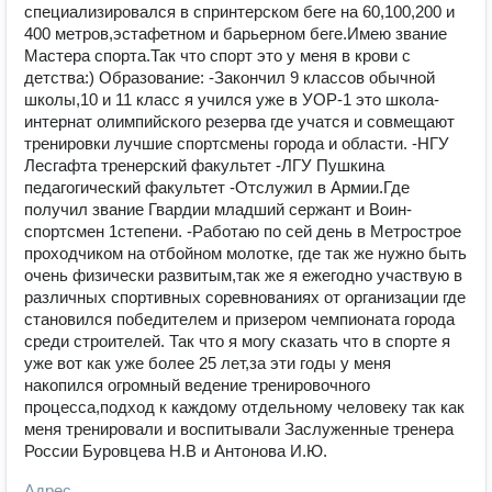
специализировался в спринтерском беге на 60,100,200 и
400 метров,эстафетном и барьерном беге.Имею звание
Мастера спорта.Так что спорт это у меня в крови с
детства:) Образование: -Закончил 9 классов обычной
школы,10 и 11 класс я учился уже в УОР-1 это школа-
интернат олимпийского резерва где учатся и совмещают
тренировки лучшие спортсмены города и области. -НГУ
Лесгафта тренерский факультет -ЛГУ Пушкина
педагогический факультет -Отслужил в Армии.Где
получил звание Гвардии младший сержант и Воин-
спортсмен 1степени. -Работаю по сей день в Метрострое
проходчиком на отбойном молотке, где так же нужно быть
очень физически развитым,так же я ежегодно участвую в
различных спортивных соревнованиях от организации где
становился победителем и призером чемпионата города
среди строителей. Так что я могу сказать что в спорте я
уже вот как уже более 25 лет,за эти годы у меня
накопился огромный ведение тренировочного
процесса,подход к каждому отдельному человеку так как
меня тренировали и воспитывали Заслуженные тренера
России Буровцева Н.В и Антонова И.Ю.
Адрес