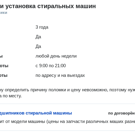
 и установка стиральных машин
ники
3 года
Да
Да
ты
любой день недели
боты
с 9:00 по 21:00
оты
по адресу и на выездах
у определить причину поломки и цену невозможно, поэтому ну
а по месту.
одшипников стиральной машины
по договорён
ит от модели машины (цены на запчасти различных маших разны