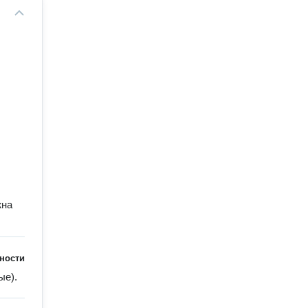
жна
ности
е). 