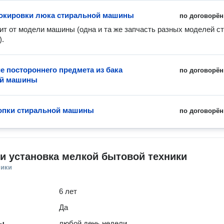
окировки люка стиральной машины
по договорён
ит от модели машины (одна и та же запчасть разных моделей ст
).
е постороннего предмета из бака
по договорён
ой машины
опки стиральной машины
по договорён
и установка мелкой бытовой техники
ники
6 лет
Да
ты
любой день недели