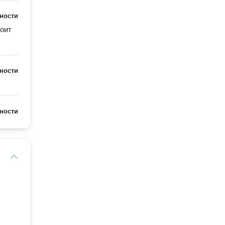
ности
оит 
ности
ности