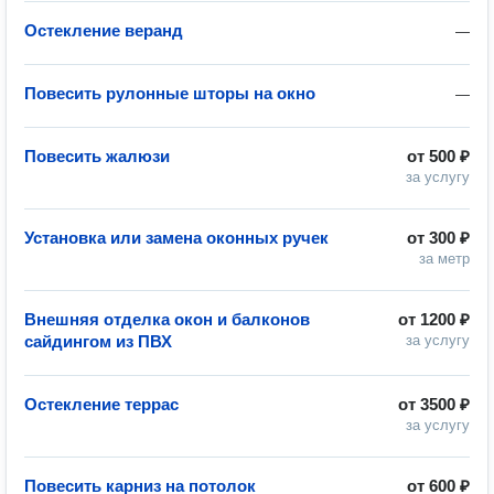
Остекление веранд
—
Повесить рулонные шторы на окно
—
Повесить жалюзи
от
500 ₽
за услугу
Установка или замена оконных ручек
от
300 ₽
за метр
Внешняя отделка окон и балконов
от
1200 ₽
сайдингом из ПВХ
за услугу
Остекление террас
от
3500 ₽
за услугу
Повесить карниз на потолок
от
600 ₽