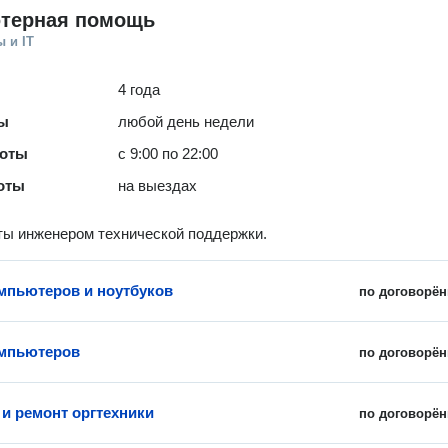
терная помощь
 и IT
4 года
ты
любой день недели
боты
с 9:00 по 22:00
оты
на выездах
ы инженером технической поддержки.
мпьютеров и ноутбуков
по договорён
омпьютеров
по договорён
 и ремонт оргтехники
по договорён