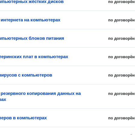
мпьютерных жёстких дисков
по договорён
 интернета на компьютерах
по договорён
мпьютерных блоков питания
по договорён
теринских плат в компьютерах
по договорён
вирусов с компьютеров
по договорён
 резервного копирования данных на
по договорён
рах
леров в компьютерах
по договорён