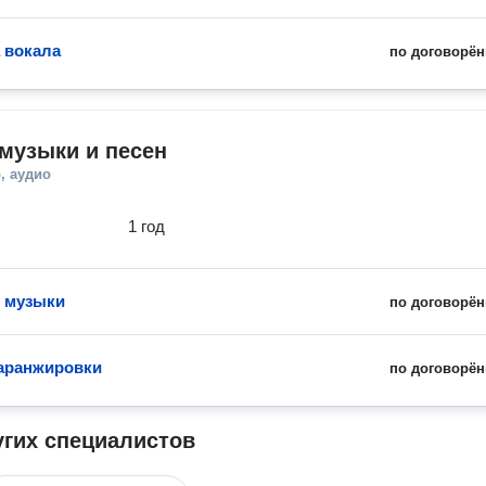
 вокала
по договорён
музыки и песен
, аудио
1 год
 музыки
по договорён
аранжировки
по договорён
угих специалистов