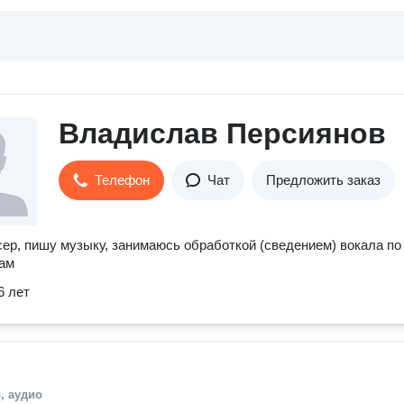
Владислав Персиянов
Телефон
Чат
Предложить заказ
ер, пишу музыку, занимаюсь обработкой (сведением) вокала по
нам
6 лет
, аудио