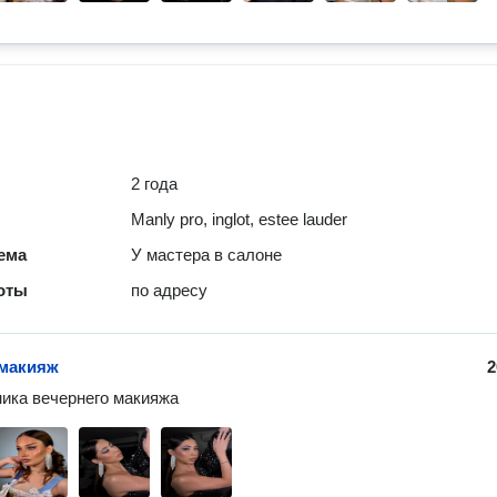
2 года
Manly pro, inglot, estee lauder
ема
У мастера в салоне
оты
по адресу
 макияж
2
ика вечернего макияжа 