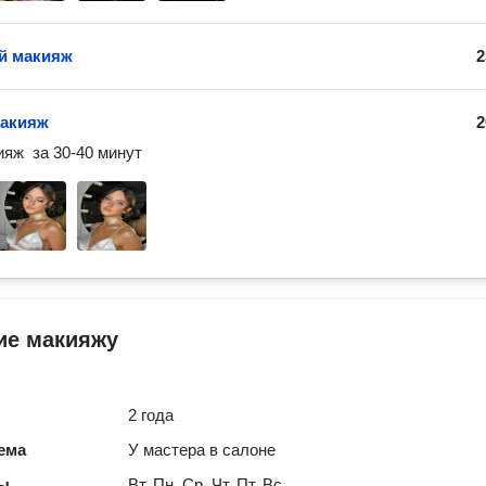
й макияж
2
макияж
2
яж  за 30-40 минут 
ие макияжу
2 года
ема
У мастера в салоне
ты
Вт, Пн, Ср, Чт, Пт, Вс