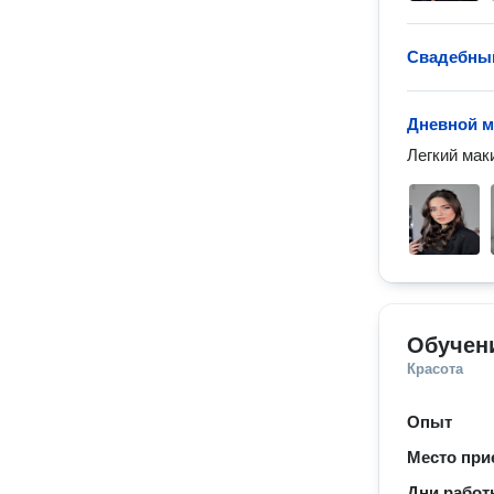
Свадебны
Дневной 
Легкий маки
Обучен
Красота
Опыт
Место при
Дни рабо