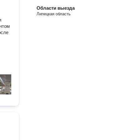
Области выезда
Липецкая область
и
нтом
осле