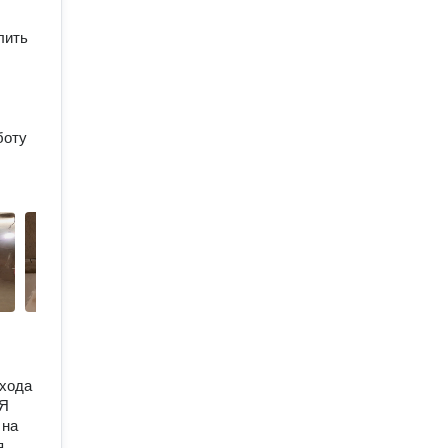
лить
боту
входа
 Я
 на
я