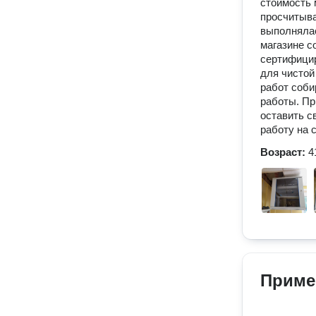
стоимость 
просчитыва
выполнялас
магазине с
сертифицир
для чистой
работ соби
работы. Пр
оставить с
работу на 
Возраст:
4
Приме