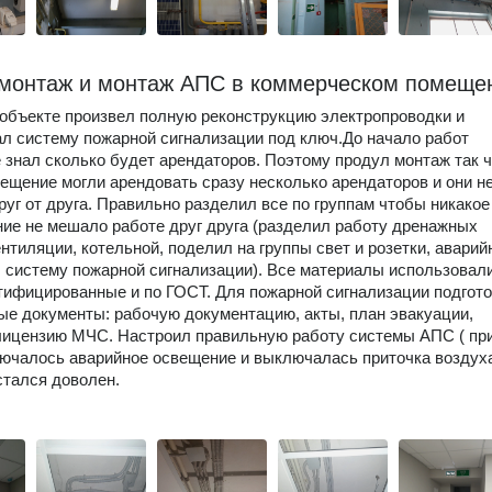
монтаж и монтаж АПС в коммерческом помеще
объекте произвел полную реконструкцию электропроводки и
л систему пожарной сигнализации под ключ.До начало работ
е знал сколько будет арендаторов. Поэтому продул монтаж так 
ещение могли арендовать сразу несколько арендаторов и они н
руг от друга. Правильно разделил все по группам чтобы никакое
ие не мешало работе друг друга (разделил работу дренажных
ентиляции, котельной, поделил на группы свет и розетки, аварий
 систему пожарной сигнализации). Все материалы использовал
тифицированные и по ГОСТ. Для пожарной сигнализации подгот
е документы: рабочую документацию, акты, план эвакуации,
лицензию МЧС. Настроил правильную работу системы АПС ( пр
ючалось аварийное освещение и выключалась приточка воздуха
стался доволен.