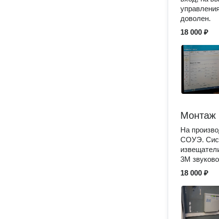
управления
доволен.
18 000 ₽
Монтаж 
На произво
СОУЭ. Сис
извещатели
3М звуково
18 000 ₽