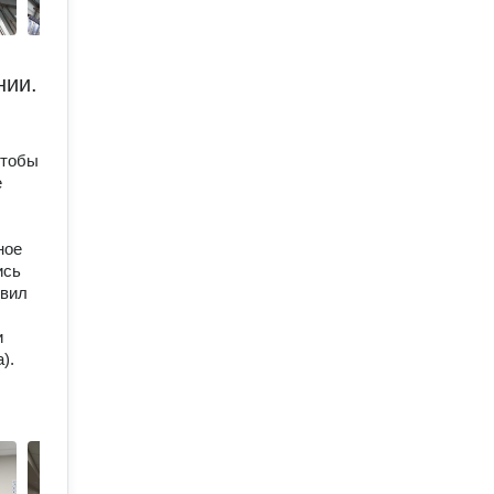
нии.
чтобы
е
ное
ись
овил
и
).