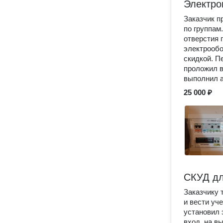
Электро
Заказчик п
по группам
отверстия 
электрообо
скидкой. П
проложил в
выполнил а
25 000 ₽
СКУД дл
Заказчику 
и вести уч
установил 
вход, на в