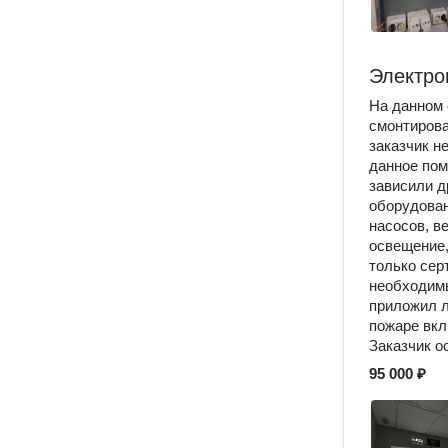
Электро
На данном 
смонтирова
заказчик н
данное пом
зависили д
оборудован
насосов, в
освещение,
только сер
необходимы
приложил 
пожаре вкл
Заказчик о
95 000 ₽