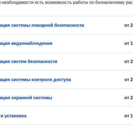
и необходимости есть возможность работы по безналичному ра
ация системы пожарной безопасности
от
2
зация видеонаблюдения
от
1
ация систем безопасности
от
2
ация системы контроля доступа
от
2
ация охранной системы
от
2
 и установка
от
1