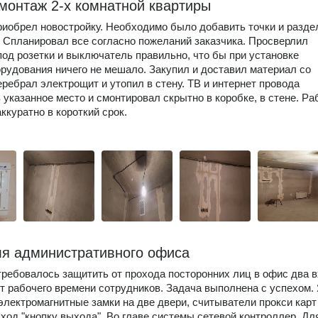
монтаж 2-х комнатной квартиры
риобрел новостройку. Необходимо было добавить точки и разде
. Спланировал все согласно пожеланий заказчика. Просверлил
под розетки и выключатель правильно, что бы при установке
рудования ничего не мешало. Закупил и доставил материал со
еребрал электрощит и утопил в стену. ТВ и интернет провода
 указанное место и смонтировал скрытно в коробке, в стене. Ра
ккуратно в короткий срок.
я административного офиса
требовалось защитить от прохода посторонних лиц в офис два 
ет рабочего времени сотрудников. Задача выполнена с успехом.
электромагнитные замки на две двери, считыватели прокси карт
ыход "кнопку выхода". Во главе системы сетевой контроллер. Дл