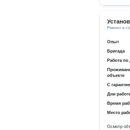
Установ
Ремонт и с
Опыт
Бригада
Работа по
Проживани
объекте
С гаранти
Дни рабо
Время ра
Место раб
Осмотр объ