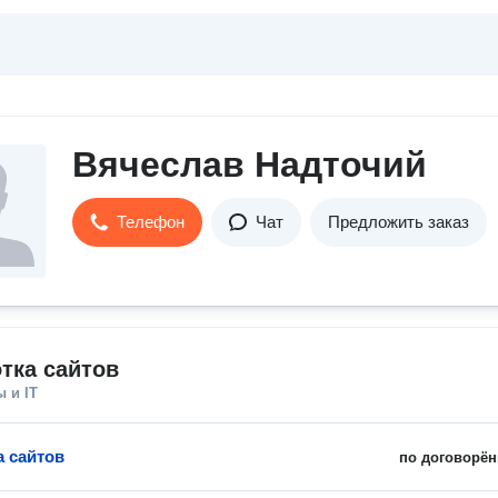
Вячеслав Надточий
Телефон
Чат
Предложить заказ
тка сайтов
 и IT
а сайтов
по договорён