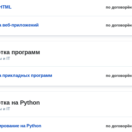
 HTML
по договорён
а веб-приложений
по договорён
отка программ
 и IT
а прикладных программ
по договорён
тка на Python
 и IT
рование на Python
по договорён