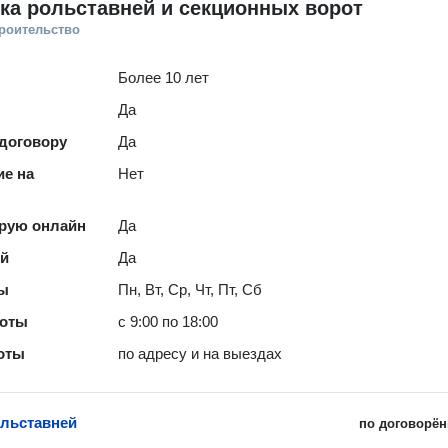
ка рольставней и секционных ворот
троительство
Более 10 лет
Да
 договору
Да
е на
Нет
рую онлайн
Да
ей
Да
ты
Пн, Вт, Ср, Чт, Пт, Сб
боты
с 9:00 по 18:00
оты
по адресу и на выездах
льставней
по договорён