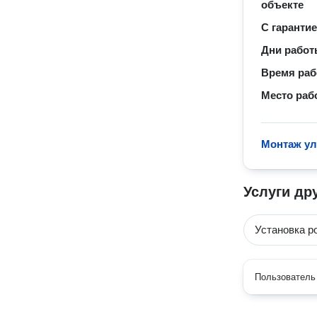
объекте
С гаранти
Дни рабо
Время ра
Место раб
Монтаж ул
Услуги др
Установка р
Пользователь 