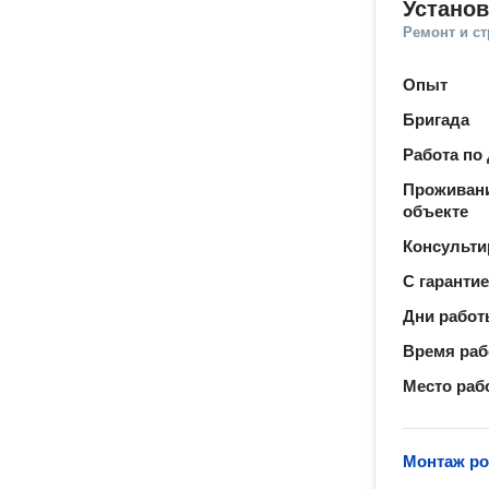
Установ
Ремонт и с
Опыт
Бригада
Работа по
Проживани
объекте
Консульти
С гаранти
Дни рабо
Время ра
Место раб
Монтаж ро