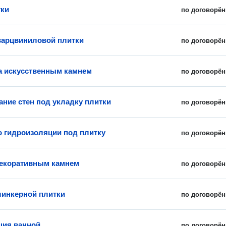
тки
по договорён
варцвиниловой плитки
по договорён
 искусственным камнем
по договорён
ние стен под укладку плитки
по договорён
о гидроизоляции под плитку
по договорён
екоративным камнем
по договорён
линкерной плитки
по договорён
ция ванной
по договорён