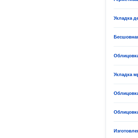
Укладка д
Бесшовная
Облицовка
Укладка м
Облицовк
Облицовк
Изготовле