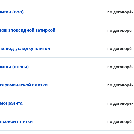
итки (пол)
по договорён
вов эпоксидной затиркой
по договорён
ла под укладку плитки
по договорён
литки (стены)
по договорён
керамической плитки
по договорён
амогранита
по договорён
ипсовой плитки
по договорён