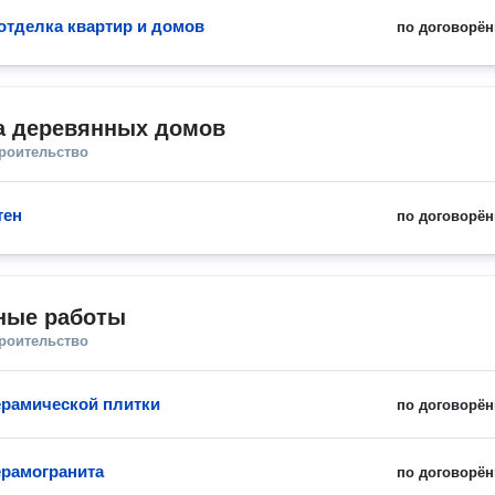
отделка квартир и домов
по договорён
а деревянных домов
троительство
тен
по договорён
ные работы
троительство
ерамической плитки
по договорён
ерамогранита
по договорён