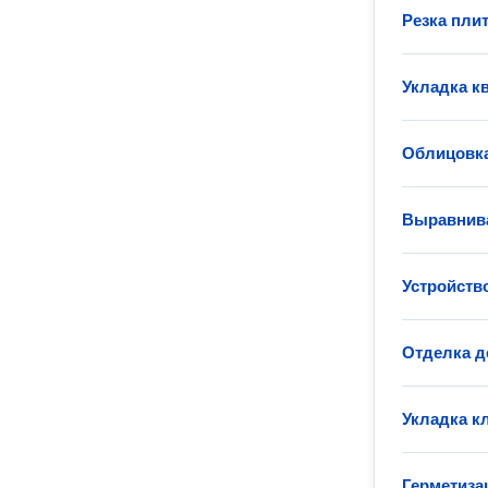
Резка пли
Укладка к
Облицовка
Выравнива
Устройств
Отделка д
Укладка к
Герметиза