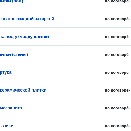
итки (пол)
по договорён
вов эпоксидной затиркой
по договорён
ла под укладку плитки
по договорён
литки (стены)
по договорён
ртука
по договорён
керамической плитки
по договорён
амогранита
по договорён
озаики
по договорён