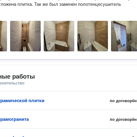
уложена плитка. Так же был заменен полотенцесушитель
ные работы
троительство
ерамической плитки
по договорён
ерамогранита
по договорён