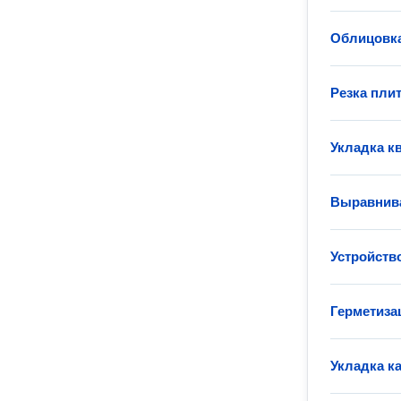
Облицовка
Резка пли
Укладка к
Выравнива
Устройств
Герметиза
Укладка к