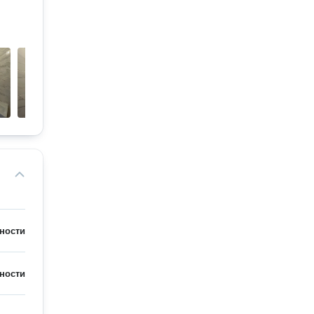
ности
ности