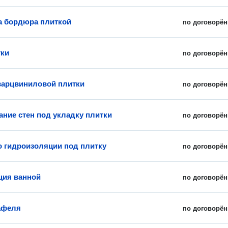
 бордюра плиткой
по договорён
тки
по договорён
варцвиниловой плитки
по договорён
ние стен под укладку плитки
по договорён
о гидроизоляции под плитку
по договорён
ция ванной
по договорён
афеля
по договорён