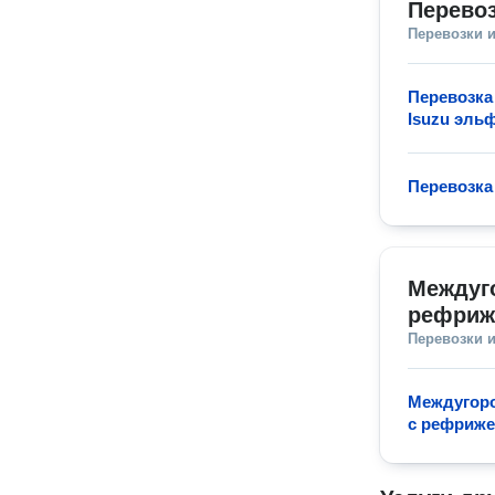
Перевоз
Перевозки 
Перевозка
Isuzu эль
Перевозка
Междуго
рефриж
Перевозки 
Междугоро
с рефриж