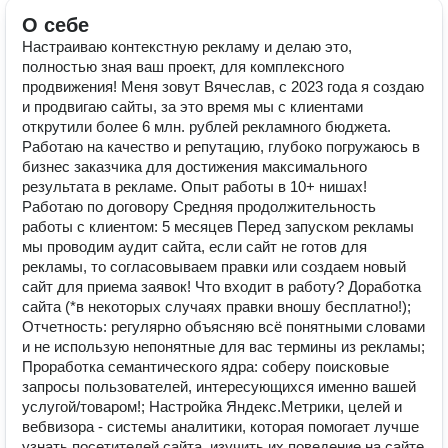
О себе
Настраиваю контекстную рекламу и делаю это,
полностью зная ваш проект, для комплексного
продвижения! Меня зовут Вячеслав, с 2023 года я создаю
и продвигаю сайты, за это время мы с клиентами
открутили более 6 млн. рублей рекламного бюджета.
Работаю на качество и репутацию, глубоко погружаюсь в
бизнес заказчика для достижения максимального
результата в рекламе. Опыт работы в 10+ нишах!
Работаю по договору Средняя продолжительность
работы с клиентом: 5 месяцев Перед запуском рекламы
мы проводим аудит сайта, если сайт не готов для
рекламы, то согласовываем правки или создаем новый
сайт для приема заявок! Что входит в работу? Доработка
сайта (*в некоторых случаях правки вношу бесплатно!);
Отчетность: регулярно объясняю всё понятными словами
и не использую непонятные для вас термины из рекламы;
Проработка семантического ядра: соберу поисковые
запросы пользователей, интересующихся именно вашей
услугой/товаром!; Настройка Яндекс.Метрики, целей и
вебвизора - системы аналитики, которая помогает лучше
узнать посетителей сайта, изучить их поведение на сайте