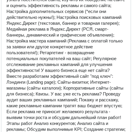
и оценить эффективность рекламы и самого сайта;
Настройка дополнительных сервисов (*если они
действительно нужны!); Настройка поисковых кампаний
Яндекс.Директ (текстовая, баннер и товарная галерея);
Медийная реклама в Яндекс.Директ (РСЯ, смарт-
баннеры, динамический и графические объявления);
Настройка мастера кампаний (Реклама с оплатой только
за заявки или другое конкретное действие
пользователя!); Ретаргетинг - возвращение
потенциальных покупателей на ваш сайт; Регулярное
отслеживание рекламных кампаний для улучшения
эффективности! У вашего бизнеса еще нет сайта?
Вместе разработаем эффективный сайт "под ключ":
Лэндинги (Lаnding раgе); Сайты-визитки; Интернет-
магазины (сайты каталоги); Корпоративные сайты (сайты
для бизнеса); Квизы. У вас уже есть реклама? Проведу
аудит ваших рекламных кампаний; Покажу и расскажу,
какие рекламные кампании тратят ваш бюджет впустую;
Если реклама не приносит желаемого результата -
выявим точки роста и обсудим дальнейший план работ!
Этапы работ Анализ конкурентов; Анализ сайта и
рекламы; Обсудим выполнимые KPI; Создание стратегии;