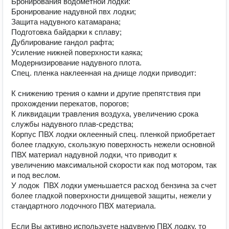
Бронирования водометной лодки:

Бронирование надувной пвх лодки;

Защита надувного катамарана;

Подготовка байдарки к сплаву;

Дублирование гандол рафта;

Усиление нижней поверхности каяка;

Модернизирование надувного плота.

Cпец. пленка наклеенная на днище лодки приводит:

К снижению трения о камни и другие препятствия при 
прохождении перекатов, порогов;

К ликвидации травления воздуха, увеличению срока 
службы надувного плав-средства;

Корпус ПВХ лодки оклеенный спец. пленкой приобретает 
более гладкую, скользкую поверхность нежели основной 
ПВХ материал надувной лодки, что приводит к 
увеличению максимальной скорости как под мотором, так 
и под веслом.

У лодок  ПВХ лодки уменьшается расход бензина за счет 
более гладкой поверхности днищевой защиты, нежели у 
стандартного лодочного ПВХ материала.

Если Вы активно используете надувную ПВХ лодку, то 