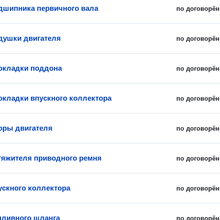
дшипника первичного вала
по договорён
душки двигателя
по договорён
окладки поддона
по договорён
окладки впускного коллектора
по договорён
оры двигателя
по договорён
тяжителя приводного ремня
по договорён
ускного коллектора
по договорён
пливного шланга
по договорён