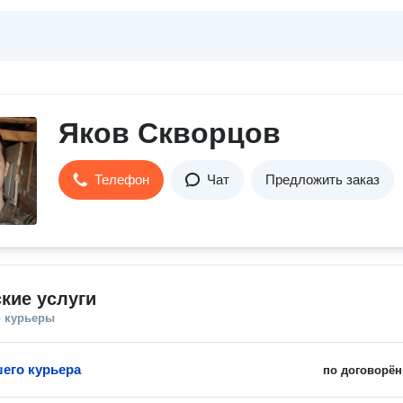
Яков Скворцов
Телефон
Чат
Предложить заказ
кие услуги
и курьеры
шего курьера
по договорён