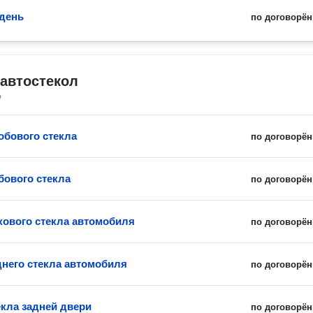
 день
по договорён
автостекол
о
обового стекла
по договорён
бового стекла
по договорён
кового стекла автомобиля
по договорён
днего стекла автомобиля
по договорён
екла задней двери
по договорён