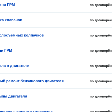
мня ГРМ
по договорён
ка клапанов
по договорён
слосъёмных колпачков
по договорён
пи ГРМ
по договорён
сла в двигателе
по договорён
ый ремонт бензинового двигателя
по договорён
мпы двигателя
по договорён
реднего сальника коленвала
по договорён