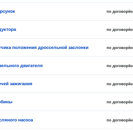
рсунок
по договорён
дуктора
по договорён
тчика положения дроссельной заслонки
по договорён
зельного двигателя
по договорён
ечей зажигания
по договорён
рбины
по договорён
сляного насоса
по договорён