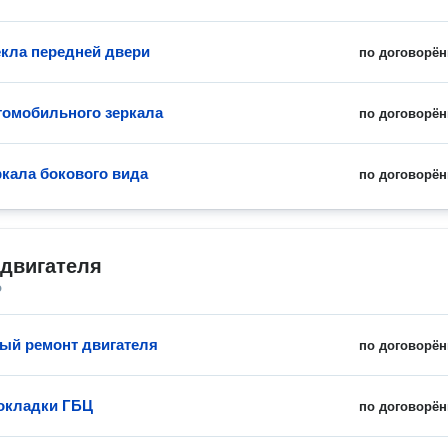
екла передней двери
по договорён
томобильного зеркала
по договорён
ркала бокового вида
по договорён
 двигателя
о
ый ремонт двигателя
по договорён
окладки ГБЦ
по договорён