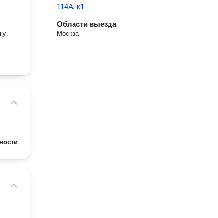
114А, к1
Области выезда
ту
,
Москва
ности