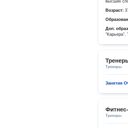
высших сп
Возраст:
3
Образова
Доп. обра
"Карьера".
Тренер
Тренеры
Занятия О
Фитнес
Тренеры