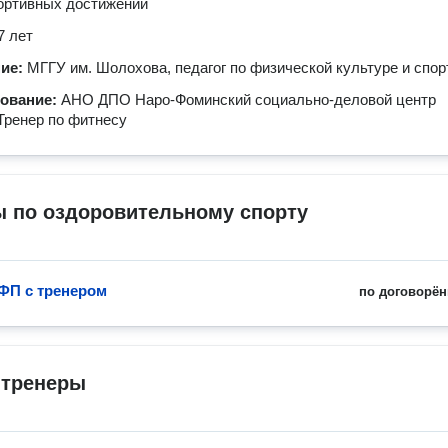
ортивных достижений
7 лет
ние:
МГГУ им. Шолохова, педагог по физической культуре и спор
зование:
АНО ДПО Наро-Фоминский социально-деловой центр
 Тренер по фитнесу
ы по оздоровительному спорту
ФП с тренером
по договорён
-тренеры