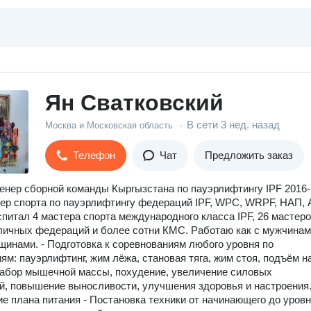
Ян Сватковский
В сети
3 нед. назад
Москва и Московская область
·
Телефон
Чат
Предложить заказ
енер сборной команды Кыргызстана по пауэрлифтингу IPF 2016-
тер спорта по пауэрлифтингу федераций IPF, WPC, WRPF, НАП,
спитал 4 мастера спорта международного класса IPF, 26 мастер
личных федераций и более сотни КМС. Работаю как с мужчинам
нщинами. - Подготовка к соревнованиям любого уровня по
ям: пауэрлифтинг, жим лёжа, становая тяга, жим стоя, подъём н
Набор мышечной массы, похудение, увеличение силовых
й, повышение выносливости, улучшения здоровья и настроения.
е плана питания - Постановка техники от начинающего до уров