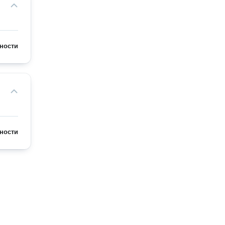
ности
ности