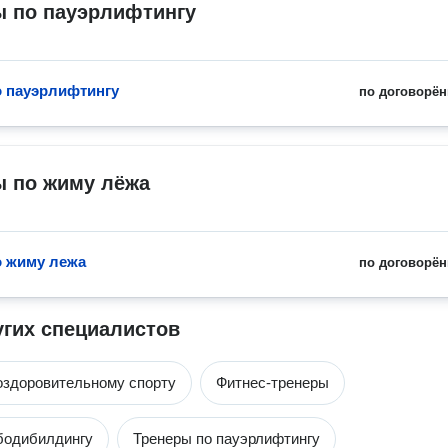
ы по пауэрлифтингу
о пауэрлифтингу
по договорён
ы по жиму лёжа
о жиму лежа
по договорён
угих специалистов
оздоровительному спорту
Фитнес-тренеры
бодибилдингу
Тренеры по пауэрлифтингу