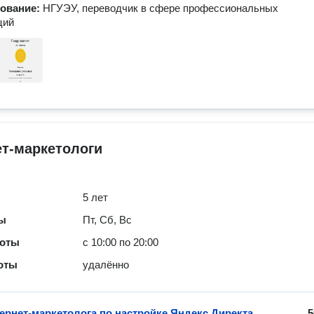
зование:
НГУЭУ, переводчик в сфере профессиональных
ций
т-маркетологи
5 лет
ты
Пт, Сб, Вс
боты
с 10:00 по 20:00
оты
удалённо
тернет-маркетолога по настройке Яндекс.Директа
5