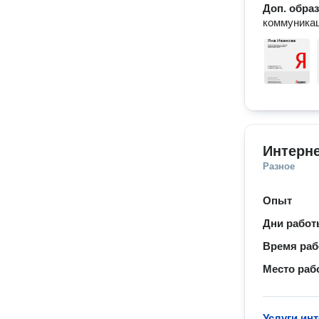
Доп. обра
коммуника
Интерне
Разное
Опыт
Дни рабо
Время ра
Место раб
Услуги ин