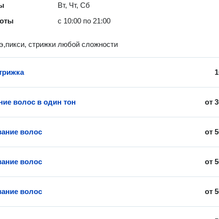
ты
Вт, Чт, Сб
боты
с 10:00 по 21:00
рэ,пикси, стрижки любой сложности
трижка
1
ие волос в один тон
от
3
ание волос
от
5
ание волос
от
5
ание волос
от
5