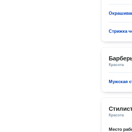
Окрашиван
Стрижка ч
Барбер
Красота
Мужская с
Стилис
Красота
Место раб