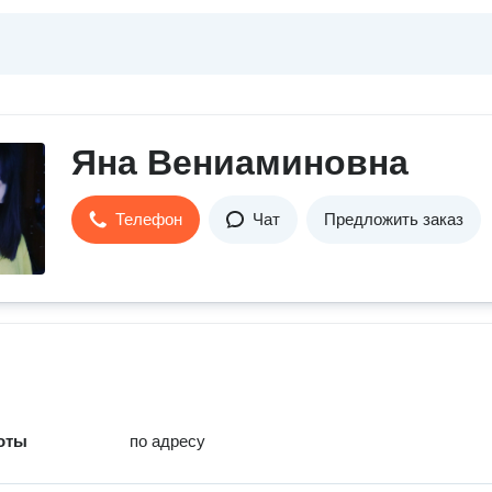
Яна Вениаминовна
Телефон
Чат
Предложить заказ
оты
по адресу