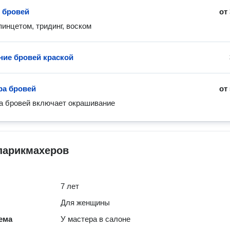
 бровей
от
пинцетом, тридинг, воском
ие бровей краской
ра бровей
от
а бровей включает окрашивание
парикмахеров
7 лет
Для женщины
ема
У мастера в салоне