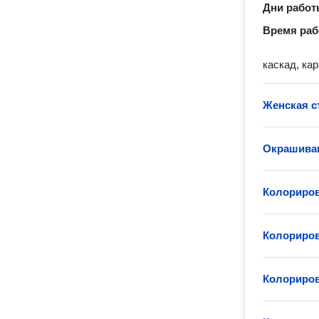
Дни рабо
Время ра
каскад, ка
Женская с
Окрашиван
Колориров
Колориров
Колориров