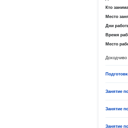
Кто заним
Место зан
Дни рабо
Время ра
Место раб
Доходчиво
Подготовк
Занятие п
Занятие п
Занятие п