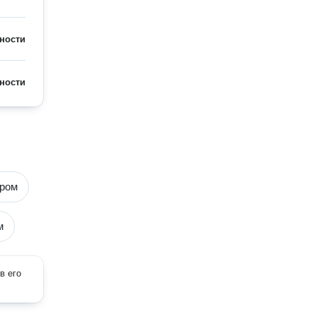
ности
ности
ором
м
в его