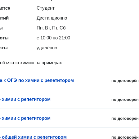
ается
Студент
ятий
Дистанционно
ты
Пн, Вт, Пт, Сб
боты
с 10:00 по 21:00
оты
удалённо
 объясню химию на примерах
а к ОГЭ по химии с репетитором
по договорён
о химии с репетитором
по договорён
о химии с репетитором
по договорён
о общей химии с репетитором
по договорён