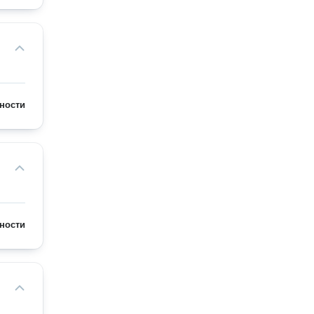
ности
ности