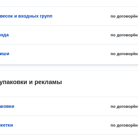
весок и входных групп
по договорён
енда
по договорён
фиши
по договорён
упаковки и рекламы
аковки
по договорён
икетки
по договорён