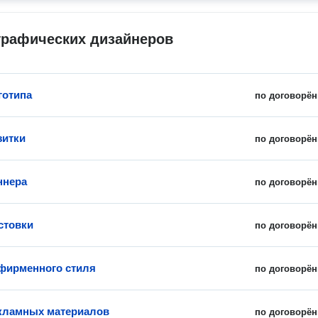
графических дизайнеров
готипа
по договорён
зитки
по договорён
ннера
по договорён
стовки
по договорён
фирменного стиля
по договорён
кламных материалов
по договорён