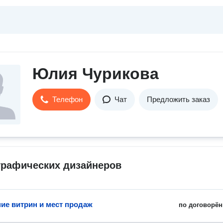
Юлия Чурикова
Телефон
Чат
Предложить заказ
графических дизайнеров
е витрин и мест продаж
по договорён