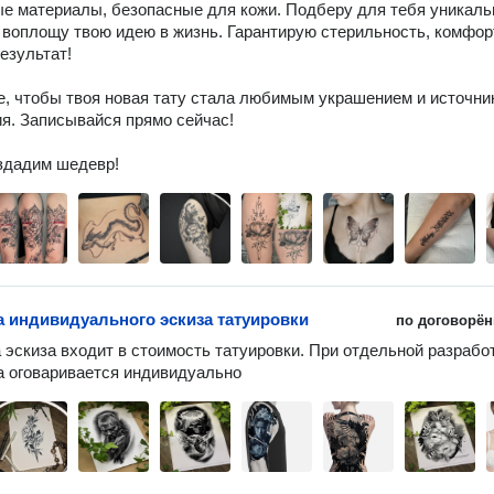
е материалы, безопасные для кожи. Подберу для тебя уникаль
 воплощу твою идею в жизнь. Гарантирую стерильность, комфорт
езультат!

, чтобы твоя новая тату стала любимым украшением и источник
я. Записывайся прямо сейчас!

оздадим шедевр!
а индивидуального эскиза татуировки
по договорён
 эскиза входит в стоимость татуировки. При отдельной разработ
а оговаривается индивидуально 