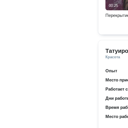
00:25
Перекрыти
Татуир
Красота
Опыт
Место при
Работает с
Дни рабо
Время ра
Место раб