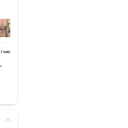
/
час
 