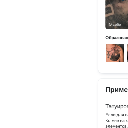
О себе
Образова
Приме
Татуиро
Если для в
Ко мне на 
элементов,