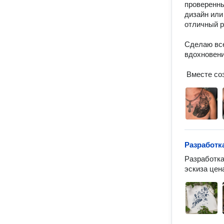
проверенны
дизайн или
отличный р
Сделаю все
вдохновени
 Вместе с
Разработк
Разработка
эскиза цен