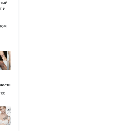
ный 
 и 
ом 
ности
ке 