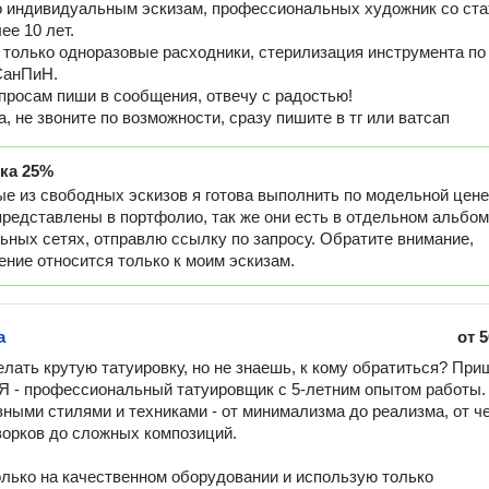
о индивидуальным эскизам, профессиональных художник со ст
ее 10 лет.
только одноразовые расходники, стерилизация инструмента по
СанПиН.
просам пиши в сообщения, отвечу с радостью!
, не звоните по возможности, сразу пишите в тг или ватсап
дка
25%
е из свободных эскизов я готова выполнить по модельной цене
редставлены в портфолио, так же они есть в отдельном альбо
ьных сетях, отправлю ссылку по запросу. Обратите внимание,
ние относится только к моим эскизам.
а
от
5
лать крутую татуировку, но не знаешь, к кому обратиться? Приш
 Я - профессиональный татуировщик с 5-летним опытом работы. 
ными стилями и техниками - от минимализма до реализма, от ч
орков до сложных композиций.

лько на качественном оборудовании и использую только 