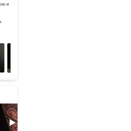
но и
.