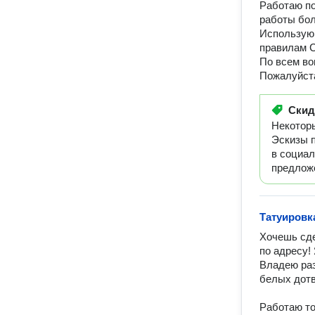
Работаю п
работы бол
Использую 
правилам 
По всем во
Пожалуйста
Ски
Некоторы
Эскизы п
в социал
предложе
Татуировк
Хочешь сде
по адресу!
Владею раз
белых дотв
Работаю то