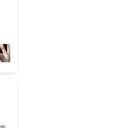
.
ии,