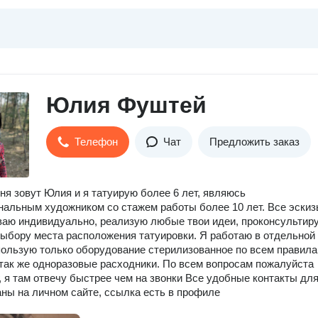
Юлия Фуштей
Телефон
Чат
Предложить заказ
ня зовут Юлия и я татуирую более 6 лет, являюсь
альным художником со стажем работы более 10 лет. Все эски
аю индивидуально, реализую любые твои идеи, проконсультир
ыбору места расположения татуировки. Я работаю в отдельной
пользую только оборудование стерилизованное по всем правил
так же одноразовые расходники. По всем вопросам пожалуйста
г, я там отвечу быстрее чем на звонки Все удобные контакты дл
аны на личном сайте, ссылка есть в профиле