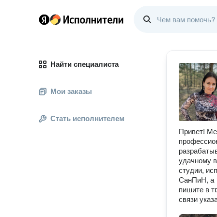
Найти специалиста
Мои заказы
Стать исполнителем
Привет! Ме
профессион
разрабатыв
удачному в
студии, ис
СанПиН, а 
пишите в т
связи указ