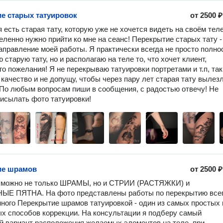
е старых татуировок
от
2500 ₽
 есть старая тату, которую уже не хочется видеть на своём теле,
еленно нужно прийти ко мне на сеанс! Перекрытие старых тату - 
аправление моей работы. Я практически всегда не просто полно
старую тату, но и располагаю на теле то, что хочет клиент, 
о пожелания! Я не перекрываю татуировки портретами и т.п, так 
 качество и не допущу, чтобы через пару лет старая тату вылезл
 По любым вопросам пиши в сообщения, с радостью отвечу! Не 
исылать фото татуировки!  
ие шрамов
от
2500 ₽
 можно не только ШРАМЫ, но и СТРИИ (РАСТЯЖКИ) и 
Е ПЯТНА. На фото представлены работы по перекрытию всег
ного Перекрытие шрамов татуировкой - один из самых простых и
х способов коррекции. На консультации я подберу самый 
 вариант расположения желаемых элементов на теле, при 