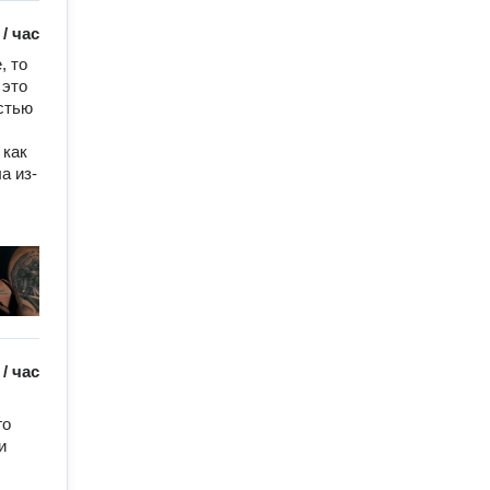
/
час
 то 
это 
стью 
как 
а из-
/
час
о 
 