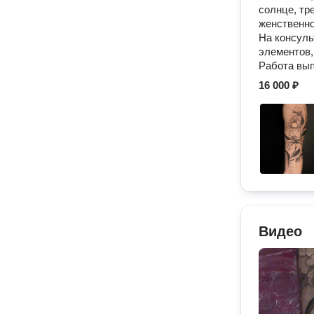
солнце, тр
женственно
На консуль
элементов,
Работа вып
16 000 ₽
Видео