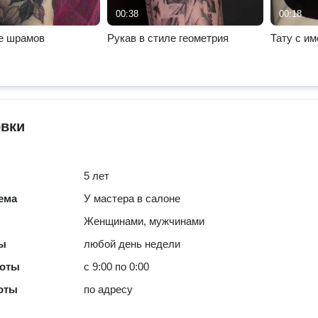
00:38
00:18
е шрамов
Рукав в стиле геометрия
Тату с и
овки
5 лет
ема
У мастера в салоне
Женщинами, мужчинами
ты
любой день недели
боты
с 9:00 по 0:00
оты
по адресу