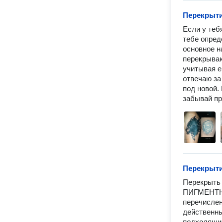
Перекрыти
Если у тебя
тебе опред
основное н
перекрываю 
учитывая ег
отвечаю за
под новой.
забывай пр
Перекрыт
Перекрыть
ПИГМЕНТНЫ
перечислен
действенны
подходящий