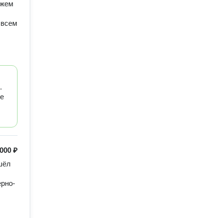
ажем
 всем
.
ме
000 ₽
ёл 
ерно-