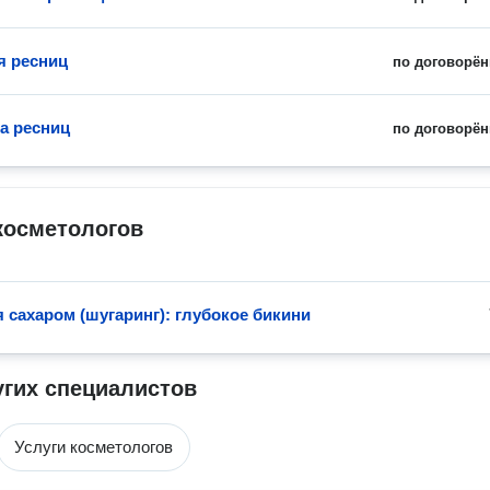
я ресниц
по договорён
а ресниц
по договорён
косметологов
 сахаром (шугаринг): глубокое бикини
угих специалистов
Услуги косметологов