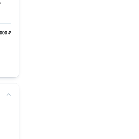
ю
000 ₽