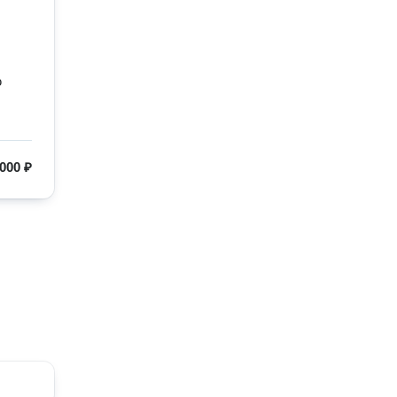
ю
000 ₽