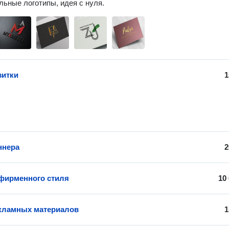
ьные логотипы, идея с нуля. 
зитки
1
ннера
2
фирменного стиля
10
кламных материалов
1