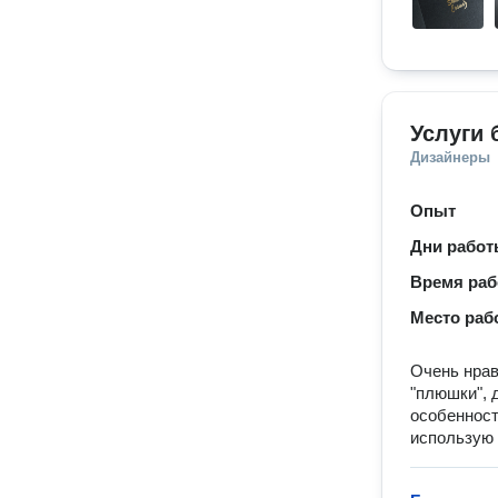
Услуги 
Дизайнеры
Опыт
Дни рабо
Время ра
Место раб
Очень нра
"плюшки", 
особенност
использую 