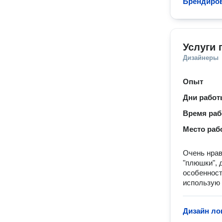
Брендиров
Услуги 
Дизайнеры
Опыт
Дни рабо
Время ра
Место раб
Очень нра
"плюшки", 
особенност
использую 
Дизайн ло