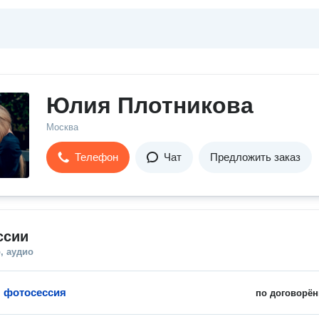
Юлия Плотникова
Москва
Телефон
Чат
Предложить заказ
ссии
, аудио
 фотосессия
по договорён