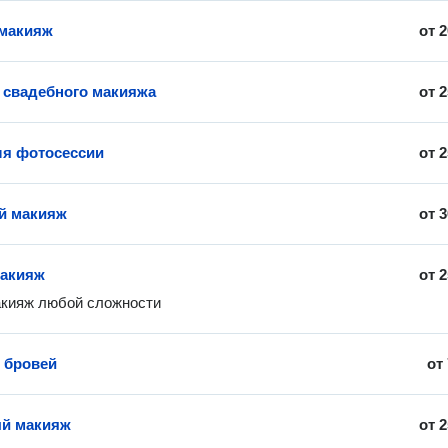
 макияж
от
2
 свадебного макияжа
от
2
я фотосессии
от
2
й макияж
от
3
макияж
от
2
акияж любой сложности
 бровей
от
ый макияж
от
2