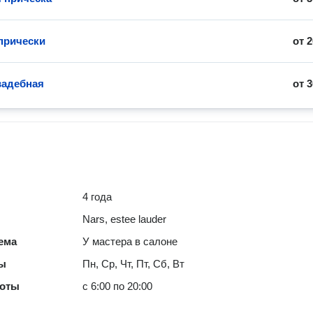
прически
от
2
вадебная
от
3
4 года
Nars, estee lauder
ема
У мастера в салоне
ты
Пн, Ср, Чт, Пт, Сб, Вт
боты
с 6:00 по 20:00