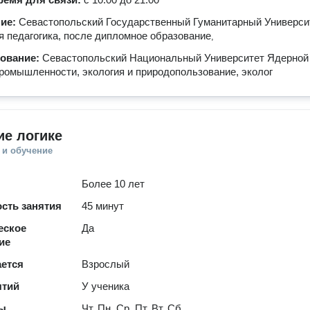
ние:
Севастопольский Государственный Гуманитарный Университ
 педагогика, после дипломное образование
,
зование:
Севастопольский Национальный Университет Ядерной
промышленности, экология и природопользование, эколог
е логике
 и обучение
Более 10 лет
сть занятия
45 минут
еское
Да
ие
ается
Взрослый
ятий
У ученика
ты
Чт, Пн, Ср, Пт, Вт, Сб