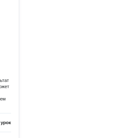
ьтат
ожет
ием
/
урок