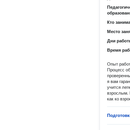
Педагогич
образован
Кто заним
Место зан
Дни рабо
Время ра
Опыт работ
Процесс об
проверенны
я вам гара
учится лег
взрослым. 
как ко взр
Подготовк