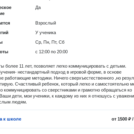
еское
Да
ие
ается
Взрослый
ятий
У ученика
ты
Ср, Пн, Пт, Сб
боты
с 12:00 по 20:00
ы более 11 лет, позволяет легко коммуницировать с детьми.
учения- нестандартный подход в игровой форме, в основе
е работающие методики. Ничего сверхъестественного ,но резул
нтирую. Счастливый ребенок, который легко и самостоятельно м
ко коммуницировать со сверстниками и грамотно обращаться ко
Ваши дети, мои ученики, к каждому из них я отношусь с уважен
ослым людям.
а к школе
от
1500 ₽