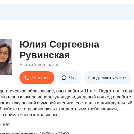
Юлия Сергеевна
Рувинская
В сети
3 нед. назад
Телефон
Чат
Предложить заказ
агогическое образование, опыт работы 11 лет. Подготовлю ваш
лноценно к школе используя индивидуальный подход в работе.
агностику знаний и умений ученика, составлю индивидуальный
В работе не ограничиваюсь стандартными требованиями,
но внимательна к малышам.
8 лет
ремя для связи:
с 10:00 до 21:00