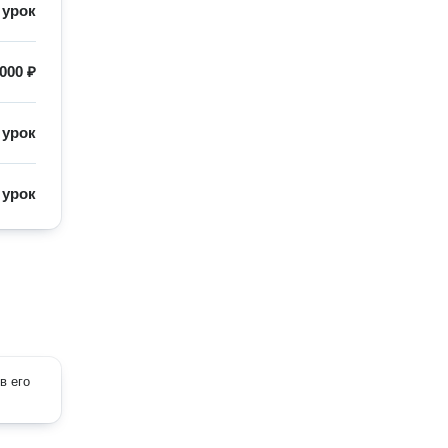
/
урок
000 ₽
/
урок
/
урок
в его