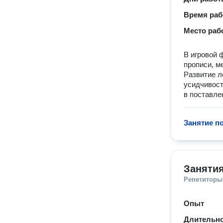
Время ра
Место раб
В игровой 
прописи, м
Развитие л
усидчивост
в поставле
Занятие п
Занятия
Репетиторы
Опыт
Длительно