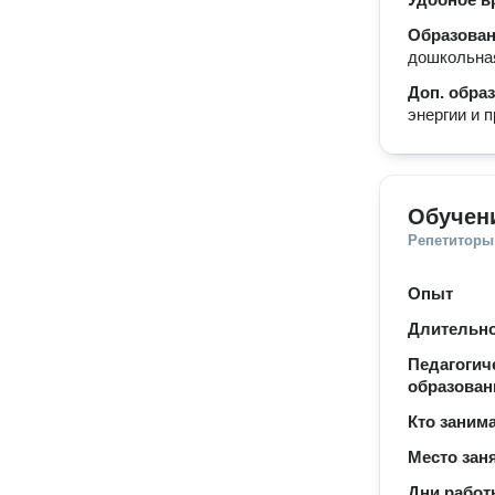
Образова
дошкольная
Доп. обра
энергии и 
Обучени
Репетиторы
Опыт
Длительно
Педагогич
образован
Кто заним
Место зан
Дни рабо