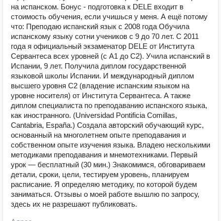
на испанском. Бонус - подготовка к DELE входит в
стоимость обучения, если учишься у меня. А ещё потому
что: Преподаю испанский язык с 2008 года Обучила
испанскому языку сотни учеников с 9 до 70 лет. С 2011
года я официальный экзаменатор DELE от Института
Сервантеса всех уровней (с А1 до С2). Учила испанский в
Испании, 9 лет. Получила диплом государственной
языковой школы Испании. И международный диплом
высшего уровня С2 (владение испанским языком на
уровне носителя) от Института Сервантеса. А также
диплом специалиста по преподаванию испанского языка,
как иностранного. (Universidad Pontificia Comillas,
Cantabria, España.) Создала авторский обучающий курс,
основанный на многолетнем опыте преподавания и
собственном опыте изучения языка. Владею несколькими
методиками преподавания и мнемотехниками. Первый
урок — бесплатный (30 мин.) Знакомимся, обговариваем
детали, сроки, цели, тестируем уровень, планируем
расписание. Я определяю методику, по которой будем
заниматься. Отзывы о моей работе вышлю по запросу,
здесь их не разрешают публиковать.