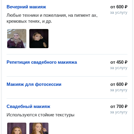
Вечерний макияж
от
600 ₽
за услугу
Любые техники и пожелания, на пигмент ах, 
кремовых тенях, и др. 
Репетиция свадебного макияжа
от
450 ₽
за услугу
Макияж для фотосессии
от
600 ₽
за услугу
Свадебный макияж
от
700 ₽
за услугу
Используются стойкие текстуры