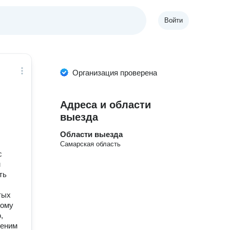
Войти
я
Организация проверена
Адреса и области
выезда
Области выезда
Самарская область
с
м
ть
тых
тому
,
ценим