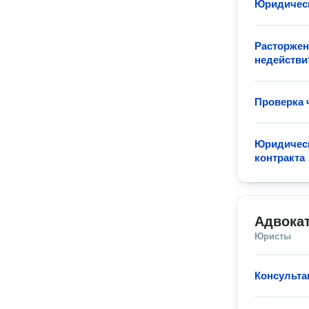
Юридическ
Расторжен
недейств
Проверка 
Юридическ
контракта
Адвока
Юристы
Консульта