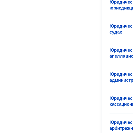
Юридическ
юрисдикц
Юридическ
судах
Юридическ
апелляцио
Юридическ
админист
Юридическ
кассацион
Юридическ
арбитражн