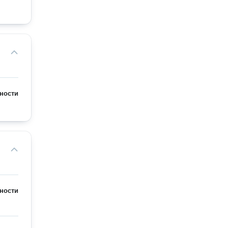
ности
ности