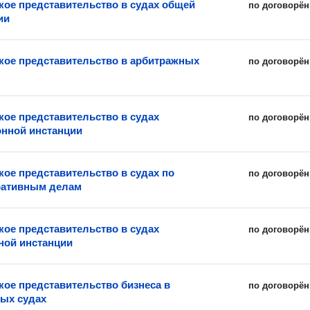
ое представительство в судах общей
по договорён
ии
ое представительство в арбитражных
по договорён
ое представительство в судах
по договорён
нной инстанции
ое представительство в судах по
по договорён
ративным делам
ое представительство в судах
по договорён
ной инстанции
ое представительство бизнеса в
по договорён
ых судах