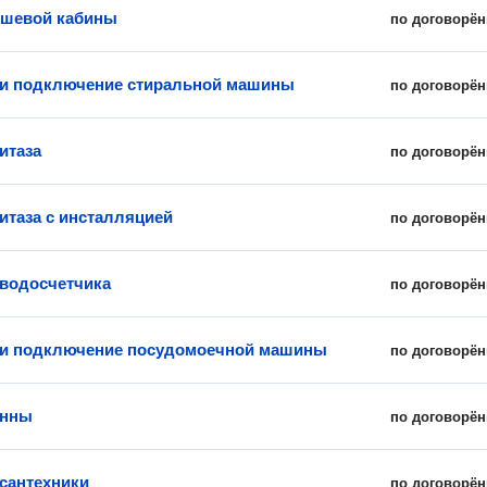
ушевой кабины
по договорён
 и подключение стиральной машины
по договорён
итаза
по договорён
итаза с инсталляцией
по договорён
 водосчетчика
по договорён
 и подключение посудомоечной машины
по договорён
анны
по договорён
сантехники
по договорён