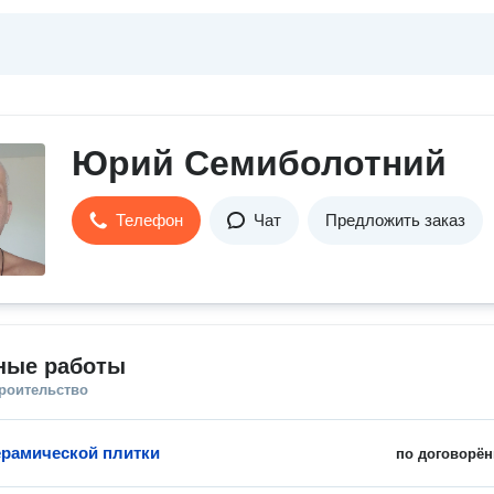
Юрий Семиболотний
Телефон
Чат
Предложить заказ
ные работы
троительство
ерамической плитки
по договорён