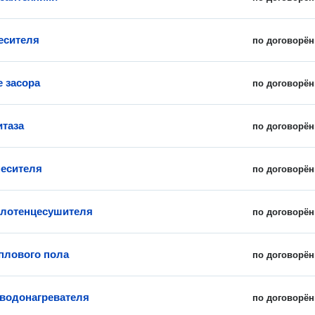
есителя
по договорён
е засора
по договорён
итаза
по договорён
есителя
по договорён
олотенцесушителя
по договорён
плового пола
по договорён
 водонагревателя
по договорён