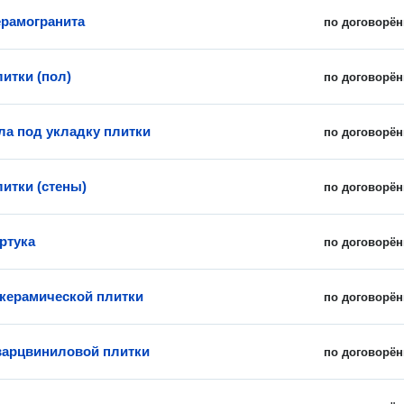
ерамогранита
по договорён
итки (пол)
по договорён
ла под укладку плитки
по договорён
литки (стены)
по договорён
ртука
по договорён
керамической плитки
по договорён
варцвиниловой плитки
по договорён