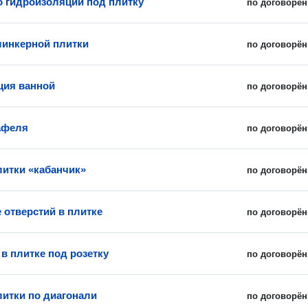
о гидроизоляции под плитку
по договорён
линкерной плитки
по договорён
ция ванной
по договорён
афеля
по договорён
литки «кабанчик»
по договорён
 отверстий в плитке
по договорён
в плитке под розетку
по договорён
литки по диагонали
по договорён